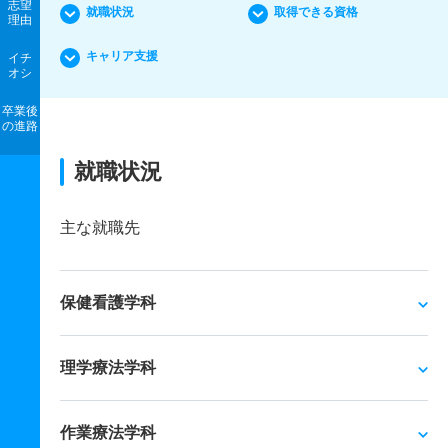
志望
就職状況
取得できる資格
理由
キャリア支援
イチ
オシ
卒業後
の進路
就職状況
主な就職先
保健看護学科
理学療法学科
作業療法学科