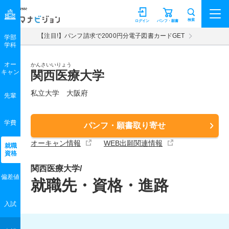
マナビジョン
検索
ログイン
パンフ・願書
【注目!】パンフ請求で2000円分電子図書カードGET
学部
学科
オー
かんさいいりょう
キャン
関西医療大学
私立大学 大阪府
先輩
学費
パンフ・願書取り寄せ
オーキャン情報
WEB出願関連情報
就職
資格
関西医療大学/
偏差値
就職先・資格・進路
入試