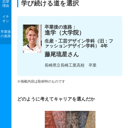
志望
学び続ける道を選択
理由
イチ
オシ
卒業後の進路：
進学（大学院）
卒業後
の進路
生産・工芸デザイン学科（旧：フ
ァッションデザイン学科） 4年
藤尾琉星さん
長崎県立長崎工業高校 卒業
※掲載内容は取材時のものです
どのように考えてキャリアを選んだか