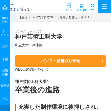
マナビジョン
検索
ログイン
パンフ・願書
【注目!】パンフ請求で2000円分電子図書カードGET
学部
学科
オー
こうべげいじゅつこうか
キャン
神戸芸術工科大学
私立大学 兵庫県
先輩
学費
パンフ・願書取り寄せ
WEB出願関連情報
就職
資格
神戸芸術工科大学/
偏差値
卒業後の進路
入試
充実した制作環境に後押しされ、