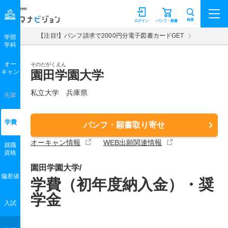
マナビジョン
検索
ログイン
パンフ・願書
【注目!】パンフ請求で2000円分電子図書カードGET
学部
学科
オー
そのだがくえん
キャン
園田学園大学
私立大学 兵庫県
先輩
学費
パンフ・願書取り寄せ
オーキャン情報
WEB出願関連情報
就職
資格
園田学園大学/
偏差値
学費（初年度納入金）・奨
学金
入試