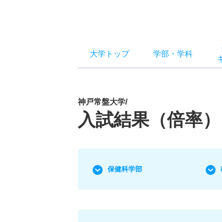
大学トップ
学部
・
学科
神戸常盤大学/
入試結果（倍率）
保健科学部