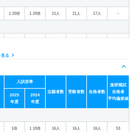
1.20倍
1.20倍
21人
21人
17人
－
2倍
1.50倍
81人
74人
37人
50.40
を見る
2倍
1.50倍
81人
74人
37人
－
入試倍率
進研模試
志願者数
受験者数
合格者数
合格者
2倍
1.50倍
81人
74人
37人
－
2025
2024
平均偏差値
年度
年度
1.50倍
2.20倍
19人
19人
13人
55.20
1倍
1.10倍
16人
16人
16人
53