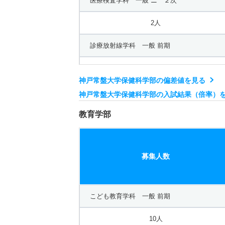
医療検査学科 一般 ニ ２次
2人
診療放射線学科 一般 前期
25人
神戸常盤大学保健科学部の偏差値を見る
診療放射線学科 一般 中期
神戸常盤大学保健科学部の入試結果（倍率）
3人
教育学部
診療放射線学科 一般 後期
募集人数
2人
診療放射線学科 一般 共テ １次
こども教育学科 一般 前期
6人
10人