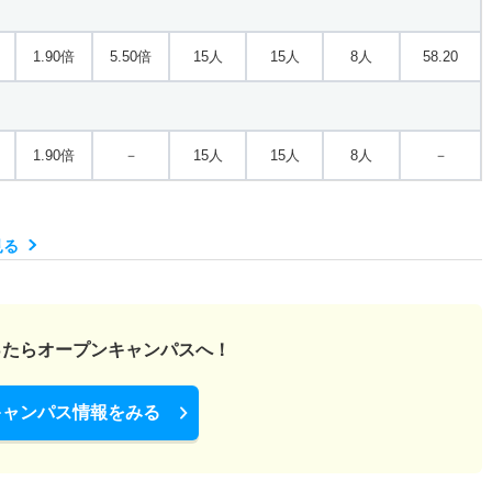
1.90倍
5.50倍
15人
15人
8人
58.20
1.90倍
－
15人
15人
8人
－
見る
ったら
オープンキャンパスへ！
キャンパス情報をみる