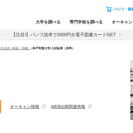
パンフ・願
大学を調べる
専門学校を調べる
オーキャン
【注目!】パンフ請求で2000円分電子図書カードGET
学の入試（科目・日程）
>
神戸常盤大学
/入試結果（倍率）
オーキャン情報
WEB出願関連情報