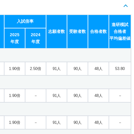
1.40倍
1倍
7人
7人
5人
－
入試倍率
進研模試
志願者数
受験者数
合格者数
合格者
2025
2024
平均偏差値
年度
年度
1.90倍
2.50倍
91人
90人
48人
53.80
1.90倍
－
91人
90人
48人
－
1.90倍
－
91人
90人
48人
－