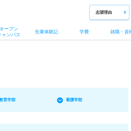
志望理由
オー
プン
先輩
体験記
学費
就職
・
資
キャン
パス
教育学部
看護学部