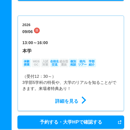
2026
日
09/06
13:00～16:00
本学
体験
WEB
入試
在校生
総合型
個別
校内
学部
授業
OC
対策
交流
選抜
相談
ツアー
紹介
（受付12：30～）
3学部5学科の特長や、大学のリアルを知ることがで
きます。来場者特典あり！
詳細を見る
予約する・大学HPで確認する