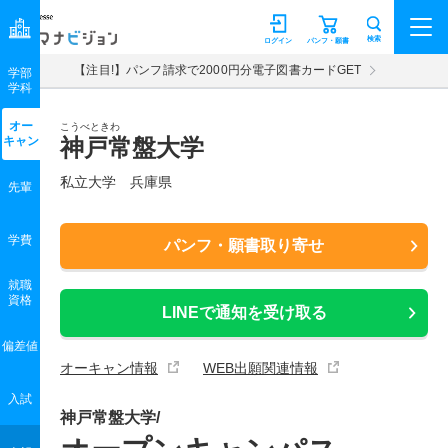
マナビジョン
検索
ログイン
パンフ・願書
【注目!】パンフ請求で2000円分電子図書カードGET
学部
学科
オー
こうべときわ
キャン
神戸常盤大学
私立大学 兵庫県
先輩
学費
パンフ・願書取り寄せ
就職
資格
LINEで通知を受け取る
偏差値
オーキャン情報
WEB出願関連情報
入試
神戸常盤大学/