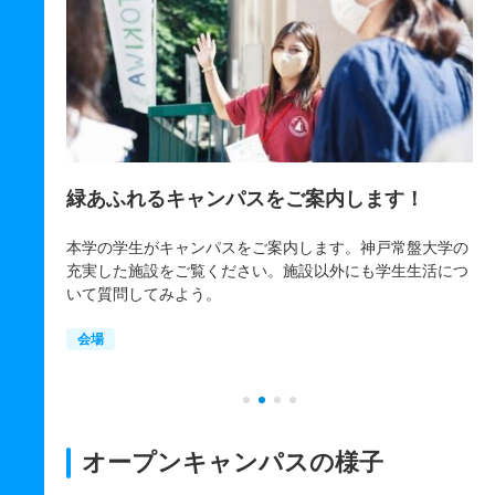
緑あふれるキャンパスをご案内します！
参
る
回によっ
本学の学生がキャンパスをご案内します。神戸常盤大学の
トでご確認
充実した施設をご覧ください。施設以外にも学生生活につ
各
いて質問してみよう。
と
会場
オープンキャンパスの様子