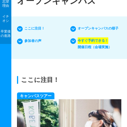
オープンキャンパス
志望
理由
イチ
オシ
ここに注目！
オープンキャンパスの様子
卒業後
の進路
今すぐ予約できる！
参加者の声
開催日程（会場実施）
ここに注目！
キャンパスツアー