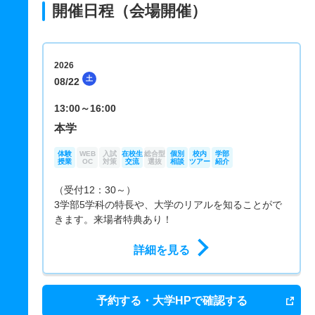
開催日程（会場開催）
2026
土
08/22
13:00～16:00
本学
体験
WEB
入試
在校生
総合型
個別
校内
学部
授業
OC
対策
交流
選抜
相談
ツアー
紹介
（受付12：30～）
3学部5学科の特長や、大学のリアルを知ることがで
きます。来場者特典あり！
詳細を見る
予約する・大学HPで確認する