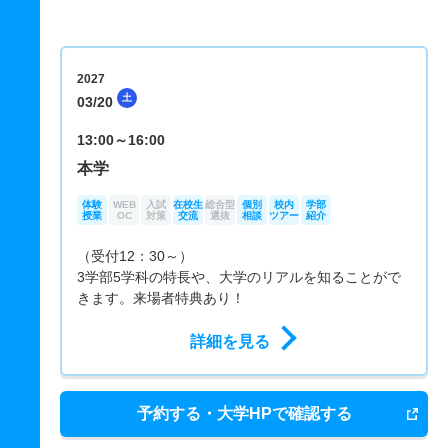
2027
土
03/20
13:00～16:00
本学
体験
WEB
入試
在校生
総合型
個別
校内
学部
授業
OC
対策
交流
選抜
相談
ツアー
紹介
（受付12：30～）
3学部5学科の特長や、大学のリアルを知ることがで
きます。来場者特典あり！
詳細を見る
予約する・大学HPで確認する