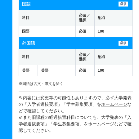
国語
必須
必須／
科目
配点
選択
国語
必須
100
外国語
必須
必須／
科目
配点
選択
英語
英語
必須
100
※国語は古文・漢文を除く
※内容には変更等の可能性もありますので、必ず大学発表
の「入学者選抜要項」「学生募集要項」を
ホームページ
な
どで確認してください。
※また旧課程の経過措置科目についても、大学発表の「入
学者選抜要項」「学生募集要項」を
ホームページ
などで確
認してください。