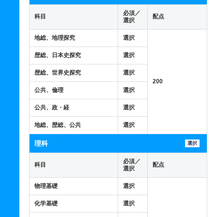
必須／
科目
配点
選択
地総、地理探究
選択
歴総、日本史探究
選択
歴総、世界史探究
選択
200
公共、倫理
選択
公共、政・経
選択
地総、歴総、公共
選択
理科
選択
必須／
科目
配点
選択
物理基礎
選択
化学基礎
選択