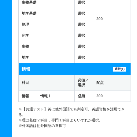
生物基礎
選択
地学基礎
選択
200
物理
選択
化学
選択
生物
選択
地学
選択
情報
選択(1)
必須／
科目
配点
選択
情報
情報Ⅰ
必須
200
※【共通テスト】英は他外国語でも判定可。英語資格を活用でき
る。
※理は基礎２科目，専門１科目よりいずれか選択。
※外国語は他外国語の選択可