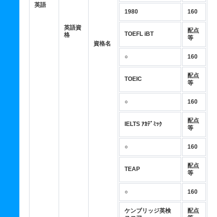
英語
1980
160
英語資
配点
TOEFL iBT
格
等
資格名
○
160
配点
TOEIC
等
○
160
配点
IELTS ｱｶﾃﾞﾐｯｸ
等
○
160
配点
TEAP
等
○
160
ケンブリッジ英検
配点