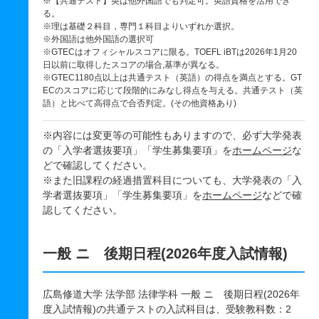
※【共通テスト】英は他外国語でも判定可。英語資格を活用でき
る。
※理は基礎２科目，専門１科目よりいずれか選択。
※外国語は他外国語の選択可
※GTECはオフィシャルスコアに限る。TOEFL iBTは2026年1月20
日以前に取得したスコアの場合,基準が異なる。
※GTEC1180点以上は共通テスト（英語）の得点を満点とする。GT
ECのスコアに応じて段階的にみなし得点を与える。共通テスト（英
語）と比べて高得点で合否判定。(その他資格あり)
※内容には変更等の可能性もありますので、必ず大学発表
の「入学者選抜要項」「学生募集要項」を
ホームページ
な
どで確認してください。
※また旧課程の経過措置科目についても、大学発表の「入
学者選抜要項」「学生募集要項」を
ホームページ
などで確
認してください。
一般 ニ 後期日程(2026年度入試情報)
広島修道大学 法学部 法律学科 一般 ニ 後期日程(2026年
度入試情報)の共通テストの入試科目は、受験教科数：2