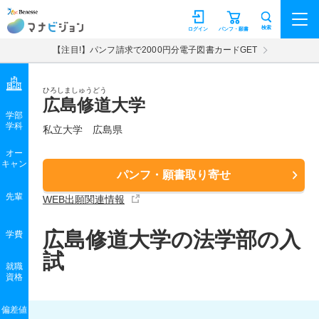
マナビジョン
検索
ログイン
パンフ・願書
【注目!】パンフ請求で2000円分電子図書カードGET
ひろしましゅうどう
広島修道大学
学部
学科
私立大学
広島県
オー
キャン
パンフ・願書取り寄せ
先輩
WEB出願関連情報
広島修道大学の法学部の入
学費
試
就職
資格
偏差値