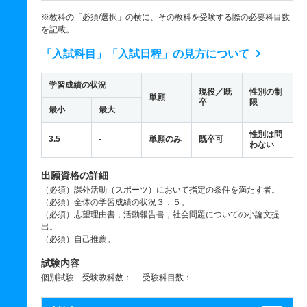
※教科の「必須/選択」の横に、その教科を受験する際の必要科目数
を記載。
「入試科目」「入試日程」の見方について
学習成績の状況
現役／既
性別の制
単願
卒
限
最小
最大
性別は問
3.5
-
単願のみ
既卒可
わない
出願資格の詳細
（必須）課外活動（スポーツ）において指定の条件を満たす者。
（必須）全体の学習成績の状況３．５。
（必須）志望理由書，活動報告書，社会問題についての小論文提
出。
（必須）自己推薦。
試験内容
個別試験 受験教科数：- 受験科目数：-