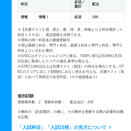
必須／
科目
配点
選択
情報
情報Ⅰ
必須
100
※【共通テスト】国，歴公，数，理，英，情報より２科目選択（１
科目１００点）。英語資格を活用できる。
※理科の同一科目名の重複受験可
※理は基礎２科目，専門１科目，基礎２科目と専門１科目，専門２
科目よりいずれか選択。
※GTECはオフィシャルスコアに限る。TOEFL iBTは2026年1月20
日以前に取得したスコアの場合,基準が異なる。
※GTEC1180点以上は共通テスト（英語）の得点を満点とする。GT
ECのスコアに応じて段階的にみなし得点を与える。共通テスト（英
語）と比べて高得点で合否判定。(その他資格あり)
個別試験
受験教科数：2 受験科目数：- 配点合計：200
※教科の「必須/選択」の横に、その教科を受験する際の必要科目数
を記載。
「入試科目」「入試日程」の見方について