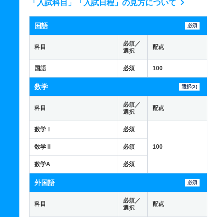
「入試科目」「入試日程」の見方について
国語
必須
必須／
科目
配点
選択
国語
必須
100
数学
選択(3)
必須／
科目
配点
選択
数学Ⅰ
必須
数学Ⅱ
必須
100
数学A
必須
外国語
必須
必須／
科目
配点
選択