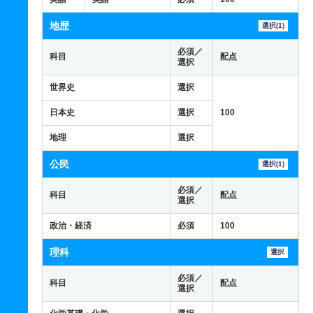
地歴
選択(1)
必須／
科目
配点
選択
世界史
選択
日本史
選択
100
地理
選択
公民
選択(1)
必須／
科目
配点
選択
政治・経済
必須
100
理科
選択
必須／
科目
配点
選択