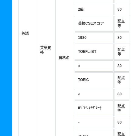
2級
80
配点
英検CSEスコア
等
英語
1980
80
英語資
配点
TOEFL iBT
格
等
資格名
○
80
配点
TOEIC
等
○
80
配点
IELTS ｱｶﾃﾞﾐｯｸ
等
○
80
配点