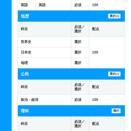
英語
英語
必須
100
地歴
選択(1)
必須／
科目
配点
選択
世界史
選択
日本史
選択
100
地理
選択
公民
選択(1)
必須／
科目
配点
選択
政治・経済
必須
100
理科
選択
必須／
科目
配点
選択