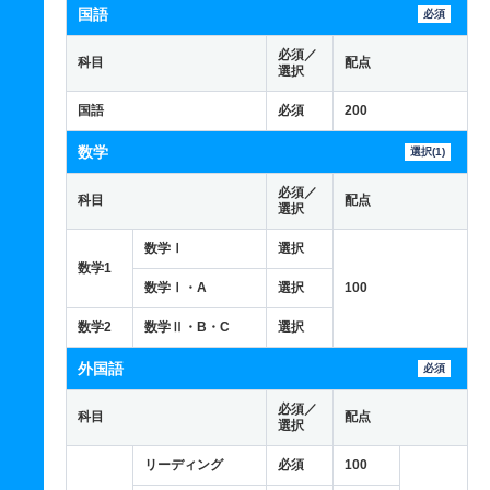
国語
必須
必須／
科目
配点
選択
国語
必須
200
数学
選択(1)
必須／
科目
配点
選択
数学Ⅰ
選択
数学1
数学Ⅰ・A
選択
100
数学2
数学Ⅱ・B・C
選択
外国語
必須
必須／
科目
配点
選択
リーディング
必須
100