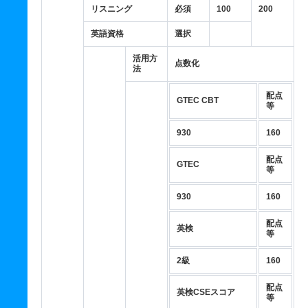
リスニング
必須
100
200
英語資格
選択
活用方
点数化
法
配点
GTEC CBT
等
930
160
配点
GTEC
等
930
160
配点
英検
等
2級
160
配点
英検CSEスコア
等