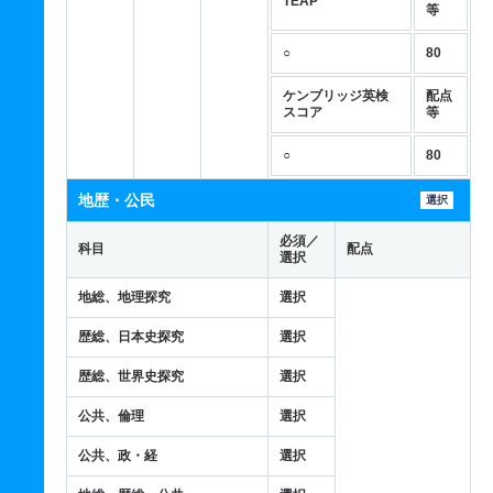
TEAP
等
○
80
ケンブリッジ英検
配点
スコア
等
○
80
地歴・公民
選択
必須／
科目
配点
選択
地総、地理探究
選択
歴総、日本史探究
選択
歴総、世界史探究
選択
公共、倫理
選択
公共、政・経
選択