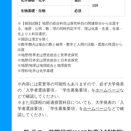
化学基礎・化学
選択
100
生物基礎・生物
必須
※【個別試験】地歴の総合科目は探究科目の関連部分から出題す
る。地歴，公民，数，理の同時判定不可。理は化基・生基，生基・
生より１科目選択。
※国語は漢文を除く
※数学/数Aは場合の数と確率・数学と人間の活動・図形の性質から
出題
※地歴/世界史は歴史総合と世界史探究
※地歴/日本史は歴史総合と日本史探究
※地歴/地理は地理総合と地理探究
※理科/化学は化学基礎
※内容には変更等の可能性もありますので、必ず大学発表
の「入学者選抜要項」「学生募集要項」を
ホームページ
な
どで確認してください。
※また旧課程の経過措置科目についても、大学発表の「入
学者選抜要項」「学生募集要項」を
ホームページ
などで確
認してください。