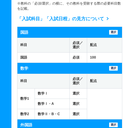
※教科の「必須/選択」の横に、その教科を受験する際の必要科目数
を記載。
「入試科目」「入試日程」の見方について
国語
選択
必須／
科目
配点
選択
国語
必須
100
数学
選択
必須／
科目
配点
選択
数学Ⅰ
選択
数学1
数学Ⅰ・A
選択
数学2
数学Ⅱ・B・C
選択
外国語
選択