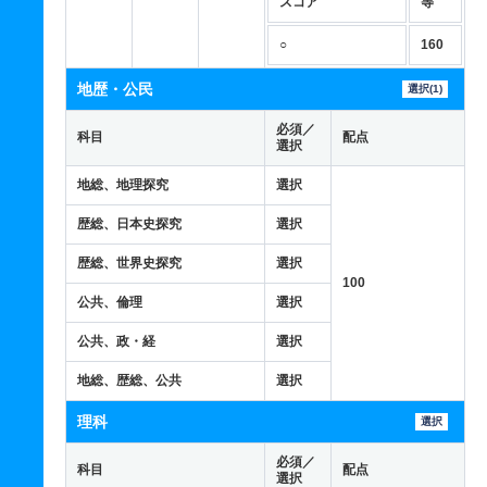
スコア
等
○
160
地歴・公民
選択(1)
必須／
科目
配点
選択
地総、地理探究
選択
歴総、日本史探究
選択
歴総、世界史探究
選択
100
公共、倫理
選択
公共、政・経
選択
地総、歴総、公共
選択
理科
選択
必須／
科目
配点
選択