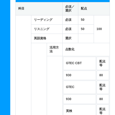
必須／
科目
配点
選択
リーディング
必須
50
リスニング
必須
50
100
英語資格
選択
活用方
点数化
法
配点
GTEC CBT
等
930
80
配点
GTEC
等
930
80
配点
英検
等