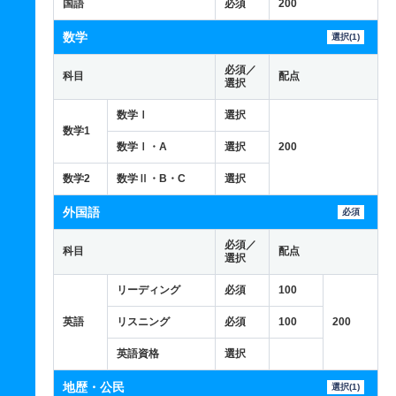
国語
必須
200
数学
選択(1)
必須／
科目
配点
選択
数学Ⅰ
選択
数学1
数学Ⅰ・A
選択
200
数学2
数学Ⅱ・B・C
選択
外国語
必須
必須／
科目
配点
選択
リーディング
必須
100
英語
リスニング
必須
100
200
英語資格
選択
地歴・公民
選択(1)