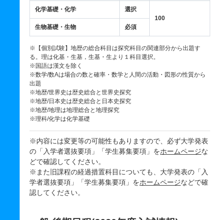
化学基礎・化学
選択
100
生物基礎・生物
必須
※【個別試験】地歴の総合科目は探究科目の関連部分から出題す
る。理は化基・生基，生基・生より１科目選択。
※国語は漢文を除く
※数学/数Aは場合の数と確率・数学と人間の活動・図形の性質から
出題
※地歴/世界史は歴史総合と世界史探究
※地歴/日本史は歴史総合と日本史探究
※地歴/地理は地理総合と地理探究
※理科/化学は化学基礎
※内容には変更等の可能性もありますので、必ず大学発表
の「入学者選抜要項」「学生募集要項」を
ホームページ
な
どで確認してください。
※また旧課程の経過措置科目についても、大学発表の「入
学者選抜要項」「学生募集要項」を
ホームページ
などで確
認してください。