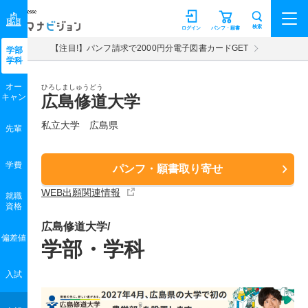
マナビジョン
検索
ログイン
パンフ・願書
【注目!】パンフ請求で2000円分電子図書カードGET
学部
学科
オー
ひろしましゅうどう
キャン
広島修道大学
私立大学 広島県
先輩
学費
パンフ・願書取り寄せ
WEB出願関連情報
就職
資格
広島修道大学/
偏差値
学部・学科
入試