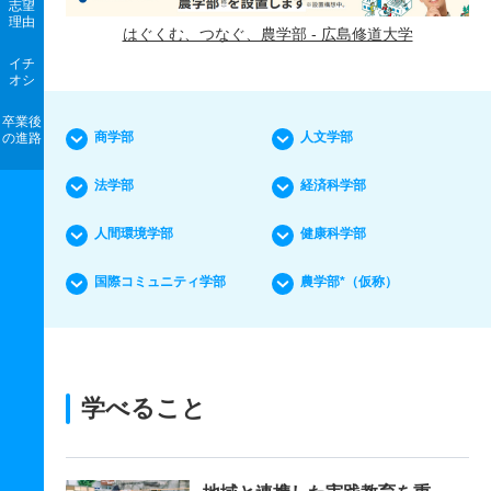
志望
理由
はぐくむ、つなぐ、農学部 - 広島修道大学
イチ
オシ
卒業後
商学部
人文学部
の進路
法学部
経済科学部
人間環境学部
健康科学部
国際コミュニティ学部
農学部*（仮称）
学べること