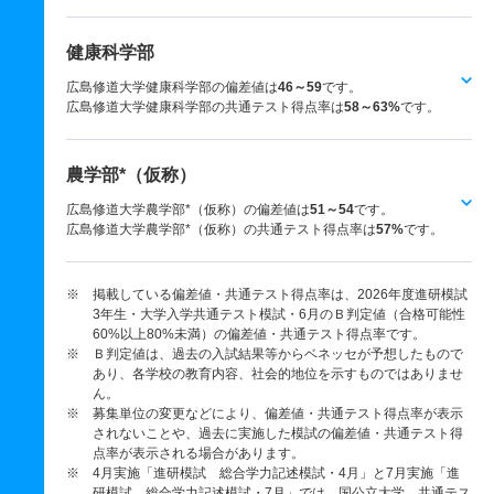
健康科学部
広島修道大学健康科学部の偏差値は
46～59
です。
広島修道大学健康科学部の共通テスト得点率は
58～63%
です。
農学部*（仮称）
広島修道大学農学部*（仮称）の偏差値は
51～54
です。
広島修道大学農学部*（仮称）の共通テスト得点率は
57%
です。
※ 掲載している偏差値・共通テスト得点率は、2026年度進研模試
3年生・大学入学共通テスト模試・6月のＢ判定値（合格可能性
60%以上80%未満）の偏差値・共通テスト得点率です。
※ Ｂ判定値は、過去の入試結果等からベネッセが予想したもので
あり、各学校の教育内容、社会的地位を示すものではありませ
ん。
※ 募集単位の変更などにより、偏差値・共通テスト得点率が表示
されないことや、過去に実施した模試の偏差値・共通テスト得
点率が表示される場合があります。
※ 4月実施「進研模試 総合学力記述模試・4月」と7月実施「進
研模試 総合学力記述模試・7月」では、国公立大学、共通テス