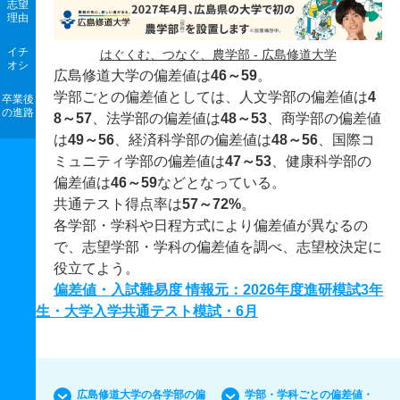
志望
理由
イチ
はぐくむ、つなぐ、農学部 - 広島修道大学
オシ
広島修道大学の偏差値は
46～59
。
学部ごとの偏差値としては、人文学部の偏差値は
4
卒業後
の進路
8～57
、法学部の偏差値は
48～53
、商学部の偏差値
は
49～56
、経済科学部の偏差値は
48～56
、国際コ
ミュニティ学部の偏差値は
47～53
、健康科学部の
偏差値は
46～59
などとなっている。
共通テスト得点率は
57～72%
。
各学部・学科や日程方式により偏差値が異なるの
で、志望学部・学科の偏差値を調べ、志望校決定に
役立てよう。
偏差値・入試難易度 情報元：2026年度進研模試3年
生・大学入学共通テスト模試・6月
広島修道大学の各学部の偏
学部・学科ごとの偏差値・