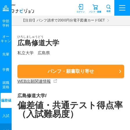
マナビジョン
検索
ログイン
パンフ・願書
【注目!】パンフ請求で2000円分電子図書カードGET
学部
学科
オー
ひろしましゅうどう
キャン
広島修道大学
私立大学 広島県
先輩
学費
パンフ・願書取り寄せ
WEB出願関連情報
就職
資格
広島修道大学/
偏差値
偏差値・共通テスト得点率
（入試難易度）
入試