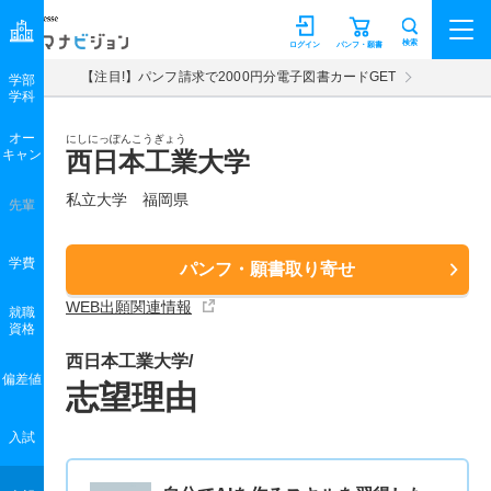
マナビジョン
検索
ログイン
パンフ・願書
【注目!】パンフ請求で2000円分電子図書カードGET
学部
学科
オー
にしにっぽんこうぎょう
キャン
西日本工業大学
私立大学 福岡県
先輩
学費
パンフ・願書取り寄せ
WEB出願関連情報
就職
資格
西日本工業大学/
偏差値
志望理由
入試