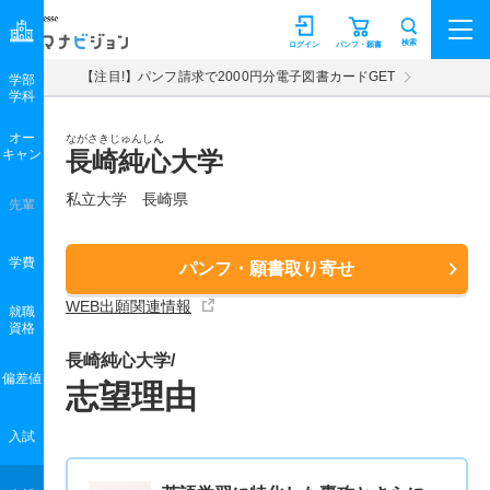
マナビジョン
検索
ログイン
パンフ・願書
【注目!】パンフ請求で2000円分電子図書カードGET
学部
学科
オー
ながさきじゅんしん
キャン
長崎純心大学
私立大学 長崎県
先輩
学費
パンフ・願書取り寄せ
WEB出願関連情報
就職
資格
長崎純心大学/
偏差値
志望理由
入試