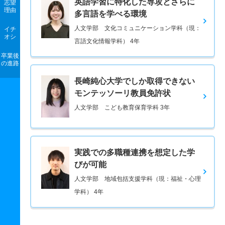
英語学習に特化した専攻とさらに
志望
理由
多言語を学べる環境
人文学部 文化コミュニケーション学科（現：
イチ
オシ
言語文化情報学科） 4年
卒業後
の進路
長崎純心大学でしか取得できない
モンテッソーリ教員免許状
人文学部 こども教育保育学科 3年
実践での多職種連携を想定した学
びが可能
人文学部 地域包括支援学科（現：福祉・心理
学科） 4年