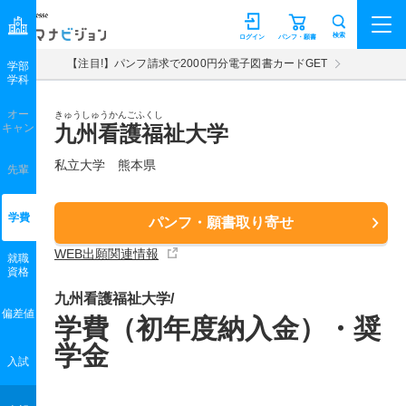
マナビジョン
検索
ログイン
パンフ・願書
【注目!】パンフ請求で2000円分電子図書カードGET
学部
学科
オー
きゅうしゅうかんごふくし
キャン
九州看護福祉大学
私立大学 熊本県
先輩
学費
パンフ・願書取り寄せ
WEB出願関連情報
就職
資格
九州看護福祉大学/
偏差値
学費（初年度納入金）・奨
学金
入試