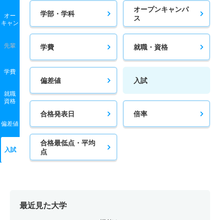
オープンキャンパ
学部・学科
オー
ス
キャン
先輩
学費
就職・資格
学費
偏差値
入試
就職
資格
合格発表日
倍率
偏差値
合格最低点・平均
入試
点
最近見た大学