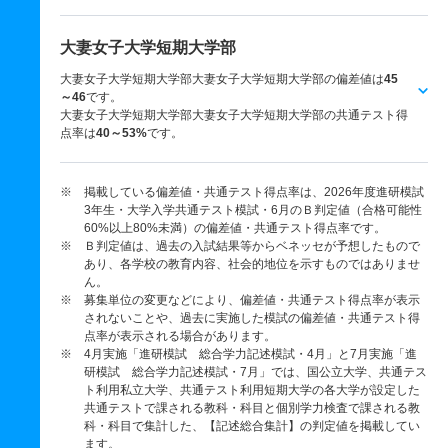
大妻女子大学短期大学部
大妻女子大学短期大学部大妻女子大学短期大学部の偏差値は
45
～46
です。
大妻女子大学短期大学部大妻女子大学短期大学部の共通テスト得
点率は
40～53%
です。
※ 掲載している偏差値・共通テスト得点率は、2026年度進研模試
3年生・大学入学共通テスト模試・6月のＢ判定値（合格可能性
60%以上80%未満）の偏差値・共通テスト得点率です。
※ Ｂ判定値は、過去の入試結果等からベネッセが予想したもので
あり、各学校の教育内容、社会的地位を示すものではありませ
ん。
※ 募集単位の変更などにより、偏差値・共通テスト得点率が表示
されないことや、過去に実施した模試の偏差値・共通テスト得
点率が表示される場合があります。
※ 4月実施「進研模試 総合学力記述模試・4月」と7月実施「進
研模試 総合学力記述模試・7月」では、国公立大学、共通テス
ト利用私立大学、共通テスト利用短期大学の各大学が設定した
共通テストで課される教科・科目と個別学力検査で課される教
科・科目で集計した、【記述総合集計】の判定値を掲載してい
ます。