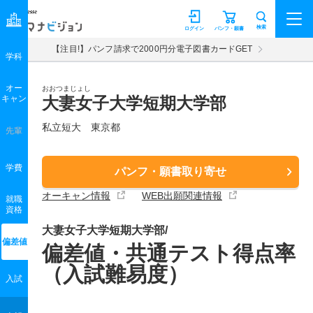
マナビジョン
検索
ログイン
パンフ・願書
【注目!】パンフ請求で2000円分電子図書カードGET
学科
オー
おおつまじょし
キャン
大妻女子大学短期大学部
私立短大 東京都
先輩
学費
パンフ・願書取り寄せ
オーキャン情報
WEB出願関連情報
就職
資格
大妻女子大学短期大学部/
偏差値
偏差値・共通テスト得点率
（入試難易度）
入試