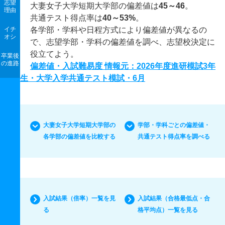
志望
大妻女子大学短期大学部の偏差値は
45～46
。
理由
共通テスト得点率は
40～53%
。
イチ
各学部・学科や日程方式により偏差値が異なるの
オシ
で、志望学部・学科の偏差値を調べ、志望校決定に
役立てよう。
卒業後
の進路
偏差値・入試難易度 情報元：2026年度進研模試3年
生・大学入学共通テスト模試・6月
大妻女子大学短期大学部の
学部・学科ごとの偏差値・
各学部の偏差値を比較する
共通テスト得点率を調べる
入試結果（倍率）一覧を見
入試結果（合格最低点・合
る
格平均点）一覧を見る