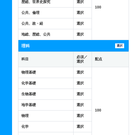
歴総、世界史探究
選択
100
公共、倫理
選択
公共、政・経
選択
地総、歴総、公共
選択
理科
選択
必須／
科目
配点
選択
物理基礎
選択
化学基礎
選択
生物基礎
選択
地学基礎
選択
100
物理
選択
化学
選択