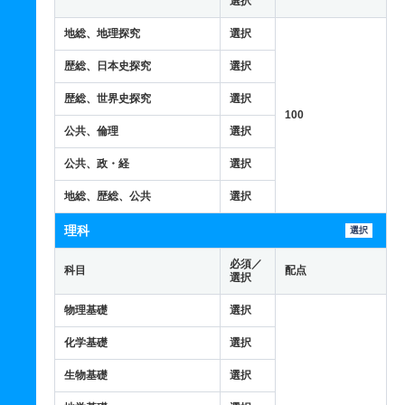
選択
地総、地理探究
選択
歴総、日本史探究
選択
歴総、世界史探究
選択
100
公共、倫理
選択
公共、政・経
選択
地総、歴総、公共
選択
理科
選択
必須／
科目
配点
選択
物理基礎
選択
化学基礎
選択
生物基礎
選択