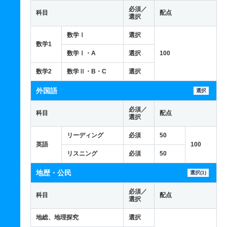
必須／
科目
配点
選択
数学Ⅰ
選択
数学1
数学Ⅰ・A
選択
100
数学2
数学Ⅱ・B・C
選択
外国語
選択
必須／
科目
配点
選択
リーディング
必須
50
英語
100
リスニング
必須
50
地歴・公民
選択(1)
必須／
科目
配点
選択
地総、地理探究
選択