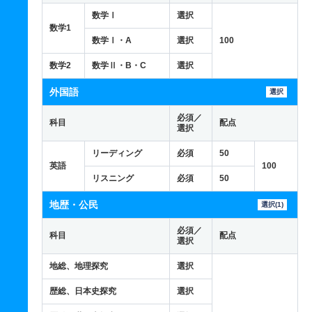
数学Ⅰ
選択
数学1
数学Ⅰ・A
選択
100
数学2
数学Ⅱ・B・C
選択
外国語
選択
必須／
科目
配点
選択
リーディング
必須
50
英語
100
リスニング
必須
50
地歴・公民
選択(1)
必須／
科目
配点
選択
地総、地理探究
選択
歴総、日本史探究
選択