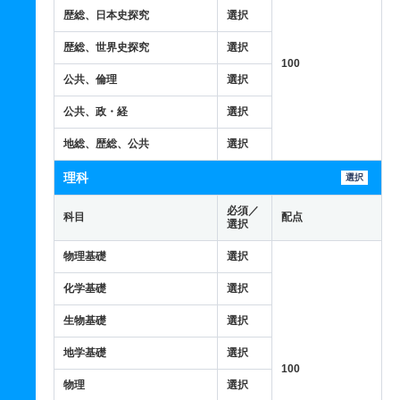
歴総、日本史探究
選択
歴総、世界史探究
選択
100
公共、倫理
選択
公共、政・経
選択
地総、歴総、公共
選択
理科
選択
必須／
科目
配点
選択
物理基礎
選択
化学基礎
選択
生物基礎
選択
地学基礎
選択
100
物理
選択