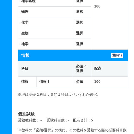
地学基礎
選択
100
物理
選択
化学
選択
生物
選択
地学
選択
情報
選択(1)
必須／
科目
配点
選択
情報
情報Ⅰ
必須
100
※理は基礎２科目，専門１科目よりいずれか選択。
個別試験
受験教科数：－ 受験科目数：- 配点合計：5
※教科の「必須/選択」の横に、その教科を受験する際の必要科目数