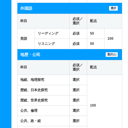
外国語
選択
必須／
科目
配点
選択
リーディング
必須
50
英語
100
リスニング
必須
50
地歴・公民
選択(1)
必須／
科目
配点
選択
地総、地理探究
選択
歴総、日本史探究
選択
歴総、世界史探究
選択
100
公共、倫理
選択
公共、政・経
選択