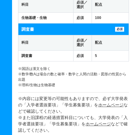
必須／
科目
配点
選択
生物基礎・生物
必須
100
調査書
必須
必須／
科目
配点
選択
調査書
必須
5
※国語は漢文を除く
※数学/数Aは場合の数と確率・数学と人間の活動・図形の性質から
出題
※理科/生物は生物基礎
※内容には変更等の可能性もありますので、必ず大学発表
の「入学者選抜要項」「学生募集要項」を
ホームページ
な
どで確認してください。
※また旧課程の経過措置科目についても、大学発表の「入
学者選抜要項」「学生募集要項」を
ホームページ
などで確
認してください。