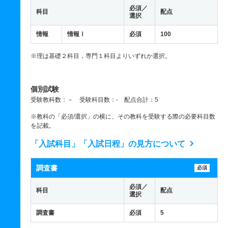
必須／
科目
配点
選択
情報
情報Ⅰ
必須
100
※理は基礎２科目，専門１科目よりいずれか選択。
個別試験
受験教科数：－ 受験科目数：- 配点合計：5
※教科の「必須/選択」の横に、その教科を受験する際の必要科目数
を記載。
「入試科目」「入試日程」の見方について
調査書
必須
必須／
科目
配点
選択
調査書
必須
5