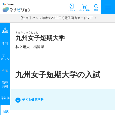
マナビジョン
検索
ログイン
パンフ・願書
【注目!】パンフ請求で2000円分電子図書カードGET
きゅうしゅうじょし
九州女子短期大学
学科
私立短大
福岡県
オー
キャン
先輩
九州女子短期大学の入試
就職
資格
偏差値
子ども健康学科
入試