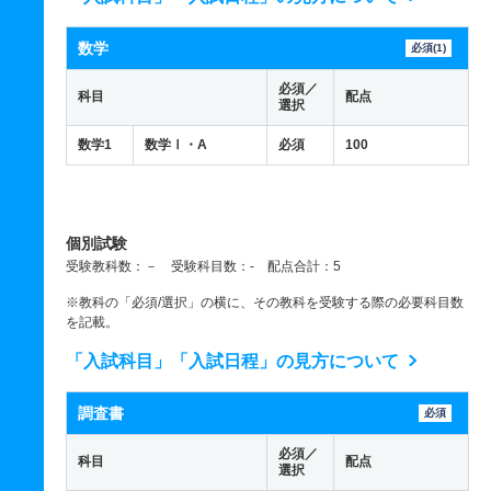
数学
必須(1)
必須／
科目
配点
選択
数学1
数学Ⅰ・A
必須
100
個別試験
受験教科数：－ 受験科目数：- 配点合計：5
※教科の「必須/選択」の横に、その教科を受験する際の必要科目数
を記載。
「入試科目」「入試日程」の見方について
調査書
必須
必須／
科目
配点
選択