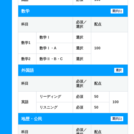
数学
選択(1)
必須／
科目
配点
選択
数学Ⅰ
選択
数学1
数学Ⅰ・A
選択
100
数学2
数学Ⅱ・B・C
選択
外国語
選択
必須／
科目
配点
選択
リーディング
必須
50
英語
100
リスニング
必須
50
地歴・公民
選択(1)
必須／
科目
配点