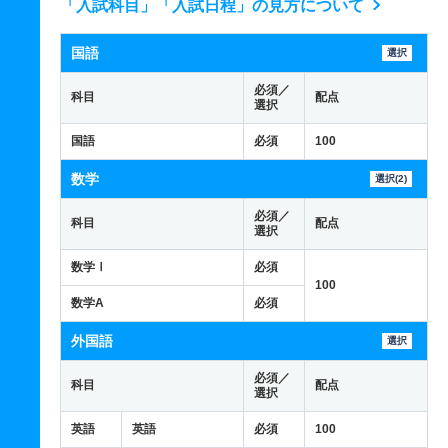
「入試科目」「入試日程」の見方について
国語
選択
必須／
科目
配点
選択
国語
必須
100
数学
選択(2)
必須／
科目
配点
選択
数学Ⅰ
必須
100
数学A
必須
外国語
選択
必須／
科目
配点
選択
英語
英語
必須
100