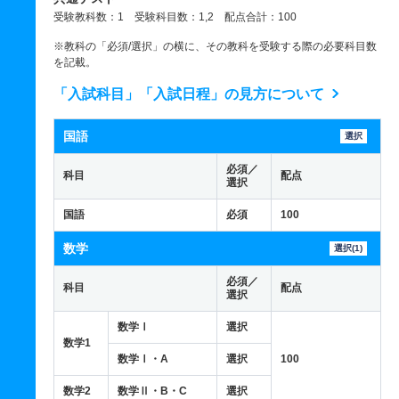
受験教科数：1 受験科目数：1,2 配点合計：100
※教科の「必須/選択」の横に、その教科を受験する際の必要科目数
を記載。
「入試科目」「入試日程」の見方について
国語
選択
必須／
科目
配点
選択
国語
必須
100
数学
選択(1)
必須／
科目
配点
選択
数学Ⅰ
選択
数学1
数学Ⅰ・A
選択
100
数学2
数学Ⅱ・B・C
選択