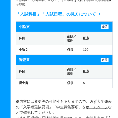
※教科の「必須/選択」の横に、その教科を受験する際の必要科目数
を記載。
「入試科目」「入試日程」の見方について
小論文
必須
必須／
科目
配点
選択
小論文
必須
100
調査書
必須
必須／
科目
配点
選択
調査書
必須
5
※内容には変更等の可能性もありますので、必ず大学発表
の「入学者選抜要項」「学生募集要項」を
ホームページ
な
どで確認してください。