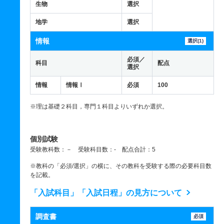
生物
選択
地学
選択
情報
選択(1)
必須／
科目
配点
選択
情報
情報Ⅰ
必須
100
※理は基礎２科目，専門１科目よりいずれか選択。
個別試験
受験教科数：－ 受験科目数：- 配点合計：5
※教科の「必須/選択」の横に、その教科を受験する際の必要科目数
を記載。
「入試科目」「入試日程」の見方について
調査書
必須