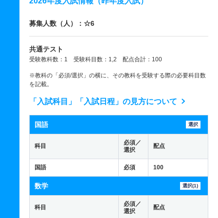
2026年度入試情報（昨年度入試）
募集人数（人）：☆6
共通テスト
受験教科数：1 受験科目数：1,2 配点合計：100
※教科の「必須/選択」の横に、その教科を受験する際の必要科目数
を記載。
「入試科目」「入試日程」の見方について
国語
選択
必須／
科目
配点
選択
国語
必須
100
数学
選択(1)
必須／
科目
配点
選択