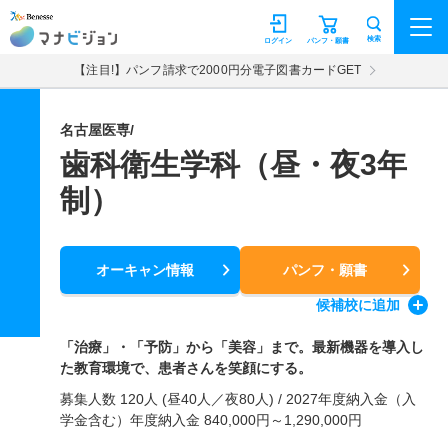
マナビジョン
検索
ログイン
パンフ・願書
【注目!】パンフ請求で2000円分電子図書カードGET
名古屋医専/
歯科衛生学科（昼・夜3年
制）
オーキャン情報
パンフ・願書
候補校
に追加
「治療」・「予防」から「美容」まで。最新機器を導入し
た教育環境で、患者さんを笑顔にする。
募集人数 120人 (昼40人／夜80人) / 2027年度納入金（入
学金含む）年度納入金 840,000円～1,290,000円