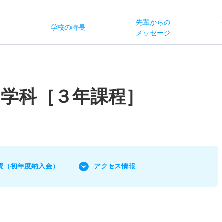
先輩からの
学校
の
特長
ス
メッセージ
学科［３年課程］
費
（初年度納入金）
アクセス情報