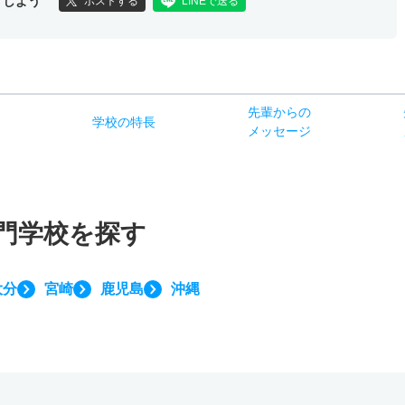
アしよう
ポストする
LINEで送る
先輩からの
学校
の
特長
ス
メッセージ
門学校を探す
大分
宮崎
鹿児島
沖縄