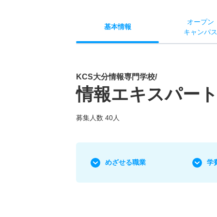
オー
プン
基本
情報
キャン
パ
KCS大分情報専門学校/
情報エキスパート
募集人数 40人
めざせる職業
学