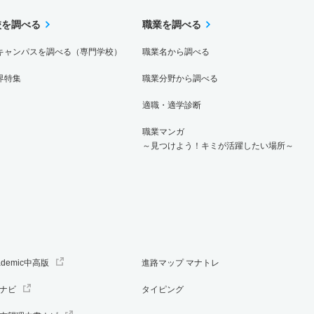
校を調べる
職業を調べる
キャンパスを調べる（専門学校）
職業名から調べる
界特集
職業分野から調べる
適職・適学診断
職業マンガ
～見つけよう！キミが活躍したい場所～
ademic中高版
進路マップ マナトレ
ナビ
タイピング