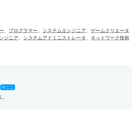
ー
、
プログラマー
、
システムエンジニア
、
ゲームクリエータ
ンジニア
、
システムアドミニストレータ
、
ネットワーク技術
今ここ
］