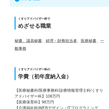
くすりアドバイザー科で
めざせる職業
秘書、議員秘書
、
経理・財務担当者
、
医療秘書
、
一
般事務
くすりアドバイザー科の
学費（初年度納入金）
【医療秘書科/医療事務科/診療情報管理士科/くすり
アドバイザー科】108万円
【医療保育科】98万円
【介護福祉科/WEBデザイン・ITプログラミング