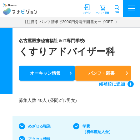
マナビジョン
検索
ログイン
パンフ・願書
【注目!】パンフ請求で2000円分電子図書カードGET
名古屋医療秘書福祉＆IT専門学校/
くすりアドバイザー科
オーキャン情報
パンフ・願書
候補校
に追加
募集人数 40人 (昼間2年/男女)
めざせる職業
学費
（初年度納入金）
アクセス情報