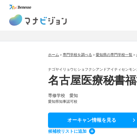
マナビジョン
ホーム
専門学校を調べる
愛知県の専門学校一覧
ナゴヤイリョウヒショフクシアンドアイティセンモン
名古屋医療秘書福
専修学校 愛知
愛知県知事認可校
オーキャン情報
を見る
候補校
リスト
に追加