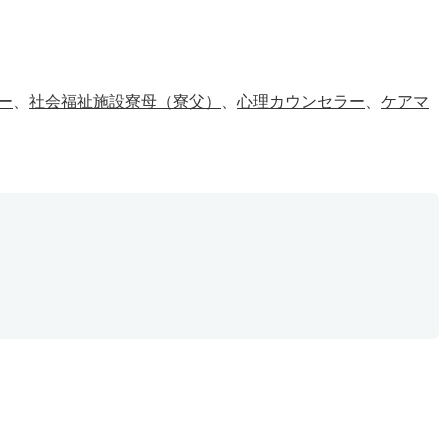
ー
、
社会福祉施設寮母（寮父）
、
心理カウンセラー
、
ケアマ