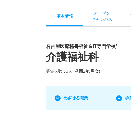
オー
プン
基本
情報
キャン
パス
名古屋医療秘書福祉＆IT専門学校/
介護福祉科
募集人数 30人 (昼間2年/男女)
めざせる職業
学