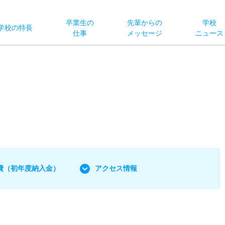
卒業生の
先輩からの
学校
学校
の
特長
仕事
メッセージ
ニュース
費
（初年度納入金）
アクセス情報