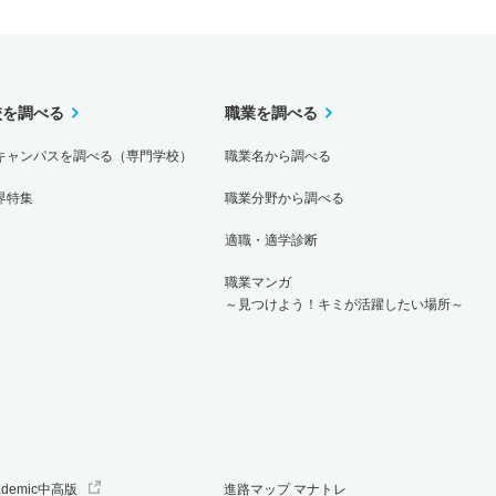
校を調べる
職業を調べる
キャンパスを調べる（専門学校）
職業名から調べる
界特集
職業分野から調べる
適職・適学診断
職業マンガ
～見つけよう！キミが活躍したい場所～
ademic中高版
進路マップ マナトレ