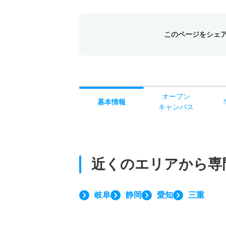
このページをシェ
オー
プン
基本
情報
キャン
パス
近くのエリアから
専
岐阜
静岡
愛知
三重