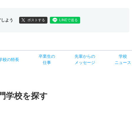
アしよう
ポストする
LINEで送る
卒業生の
先輩からの
学校
学校
の
特長
仕事
メッセージ
ニュース
門学校を探す