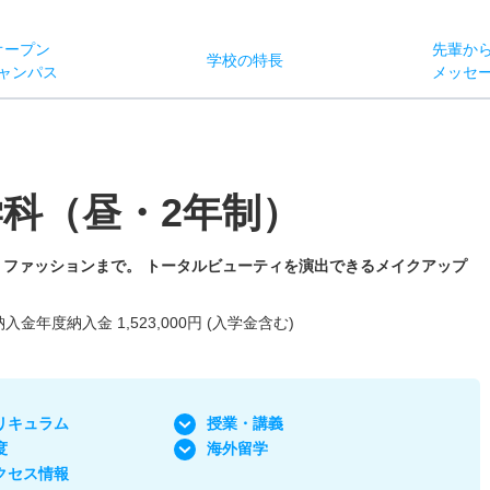
オー
プン
先輩か
学校
の
特長
ャン
パス
メッセ
科（昼・2年制）
ファッションまで。 トータルビューティを演出できるメイクアップ
納入金年度納入金 1,523,000円 (入学金含む)
リキュラム
授業・講義
度
海外留学
クセス情報