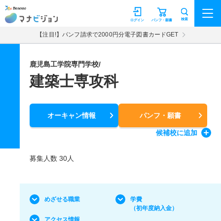
マナビジョン
検索
ログイン
パンフ・願書
【注目!】パンフ請求で2000円分電子図書カードGET
鹿児島工学院専門学校/
建築士専攻科
オーキャン情報
パンフ・願書
候補校
に追加
募集人数 30人
めざせる職業
学費
（初年度納入金）
アクセス情報