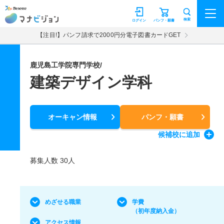
マナビジョン
検索
ログイン
パンフ・願書
【注目!】パンフ請求で2000円分電子図書カードGET
鹿児島工学院専門学校/
建築デザイン学科
オーキャン情報
パンフ・願書
候補校
に追加
募集人数 30人
めざせる職業
学費
（初年度納入金）
アクセス情報