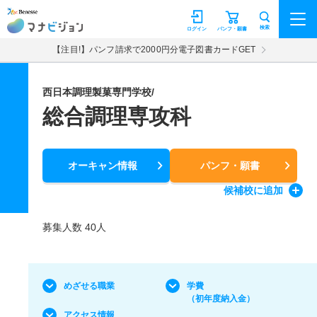
マナビジョン
検索
ログイン
パンフ・願書
【注目!】パンフ請求で2000円分電子図書カードGET
西日本調理製菓専門学校/
総合調理専攻科
オーキャン情報
パンフ・願書
候補校
に追加
募集人数 40人
めざせる職業
学費
（初年度納入金）
アクセス情報