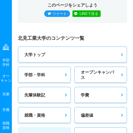
このページをシェアしよう
ツイート
LINEで送る
北見工業大学のコンテンツ一覧
大学トップ
学部
学科
オープンキャンパ
学部・学科
オー
ス
キャン
先輩
先輩体験記
学費
学費
就職・資格
偏差値
就職
資格