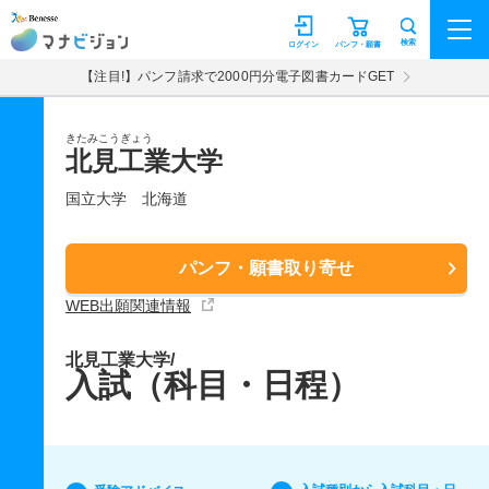
マナビジョン
検索
ログイン
パンフ・願書
【注目!】パンフ請求で2000円分電子図書カードGET
きたみこうぎょう
北見工業大学
国立大学
北海道
パンフ・願書取り寄せ
WEB出願関連情報
北見工業大学/
入試（科目・日程）