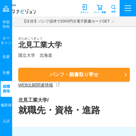
マナビジョン
検索
ログイン
パンフ・願書
【注目!】パンフ請求で2000円分電子図書カードGET
学部
学科
オー
きたみこうぎょう
キャン
北見工業大学
国立大学 北海道
先輩
学費
パンフ・願書取り寄せ
WEB出願関連情報
就職
資格
北見工業大学/
偏差値
就職先・資格・進路
入試