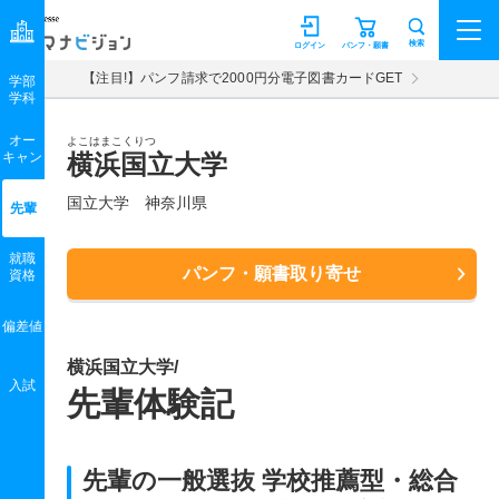
マナビジョン
検索
ログイン
パンフ・願書
【注目!】パンフ請求で2000円分電子図書カードGET
学部
学科
オー
よこはまこくりつ
キャン
横浜国立大学
国立大学 神奈川県
先輩
就職
パンフ・願書取り寄せ
資格
偏差値
横浜国立大学/
入試
先輩体験記
先輩の一般選抜 学校推薦型・総合