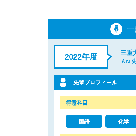
一
三重
2022年度
ＡN 
先輩プロフィール
得意科目
国語
化学