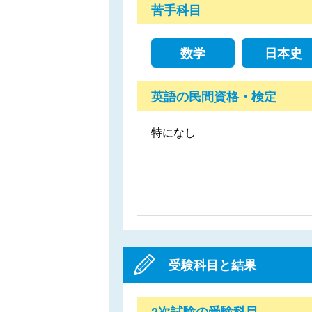
苦手科目
数学
日本史
英語の民間資格・検定
特になし
受験科目と結果
2次試験の受験科目