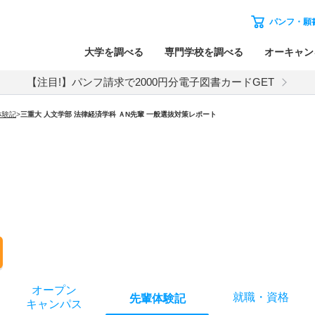
パンフ・願
大学を調べる
専門学校を調べる
オーキャン
【注目!】パンフ請求で2000円分電子図書カードGET
体験記
>
三重大 人文学部 法律経済学科 ＡN先輩 一般選抜対策レポート
オー
プン
就職
・
資格
先輩
体験記
キャン
パス