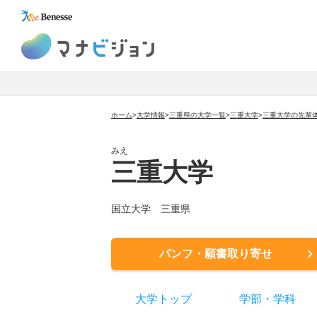
マナビジョン
ホーム
>
大学情報
>
三重県の大学一覧
>
三重大学
>
三重大学の先輩
みえ
三重大学
国立大学
三重県
パンフ・願書取り寄せ
大学トップ
学部
・
学科