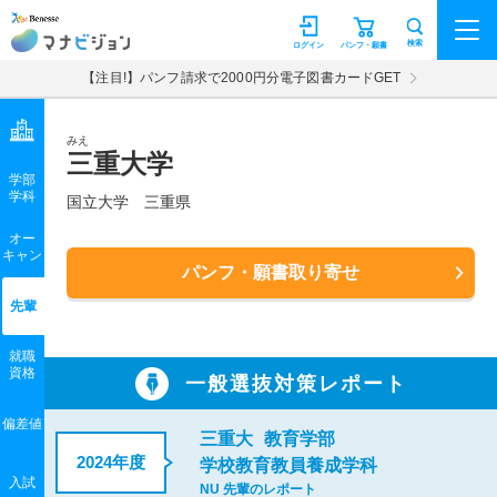
マナビジョン
検索
ログイン
パンフ・願書
【注目!】パンフ請求で2000円分電子図書カードGET
みえ
三重大学
学部
学科
国立大学
三重県
オー
キャン
パンフ・願書取り寄せ
先輩
就職
資格
一般選抜対策レポート
偏差値
三重大
教育学部
2024年度
学校教育教員養成学科
入試
NU 先輩のレポート