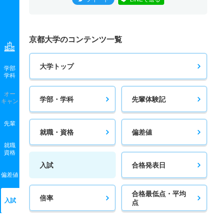
京都大学のコンテンツ一覧
大学トップ
学部
学科
オー
学部・学科
先輩体験記
キャン
先輩
就職・資格
偏差値
就職
資格
入試
合格発表日
偏差値
合格最低点・平均
倍率
入試
点