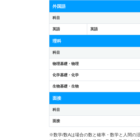
外国語
科目
英語
英語
理科
科目
物理基礎・物理
化学基礎・化学
生物基礎・生物
面接
科目
面接
※数学/数Aは場合の数と確率・数学と人間の