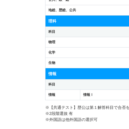
地総、歴総、公共
理科
科目
物理
化学
生物
情報
科目
情報
情報Ⅰ
※【共通テスト】歴公は第１解答科目で合否
※2段階選抜 有
※外国語は他外国語の選択可