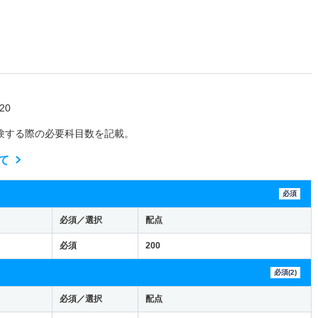
20
験する際の必要科目数を記載。
て
必須
必須／選択
配点
必須
200
必須(2)
必須／選択
配点