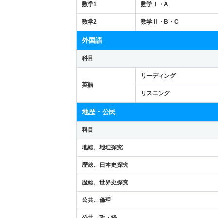
数学1
数学Ⅰ・A
数学2
数学Ⅱ・B・C
外国語
科目
リーディング
英語
リスニング
地歴・公民
科目
地総、地理探究
歴総、日本史探究
歴総、世界史探究
公共、倫理
公共、政・経