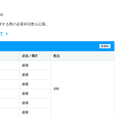
0
験する際の必要科目数を記載。
て
必須(6)
必須／選択
配点
必須
必須
必須
200
必須
必須
必須