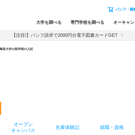
パンフ・願
大学を調べる
専門学校を調べる
オーキャン
【注目!】パンフ請求で2000円分電子図書カードGET
鳥取大学
の
医学部の入試
オー
プン
先輩
体験記
就職
・
資格
キャン
パス