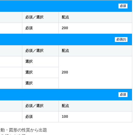
必須
必須／選択
配点
必須
200
必須(2)
必須／選択
配点
選択
選択
200
選択
必須
必須／選択
配点
必須
100
活動・図形の性質から出題