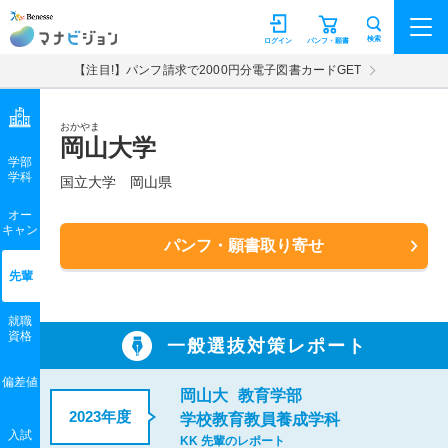
マナビジョン
検索
ログイン
パンフ・願書
【注目!】パンフ請求で2000円分電子図書カードGET
おかやま
岡山大学
学部
学科
国立大学
岡山県
オー
キャン
パンフ・願書取り寄せ
先輩
就職
資格
一般選抜対策レポート
偏差値
岡山大
教育学部
2023年度
学校教育教員養成学科
入試
KK 先輩のレポート