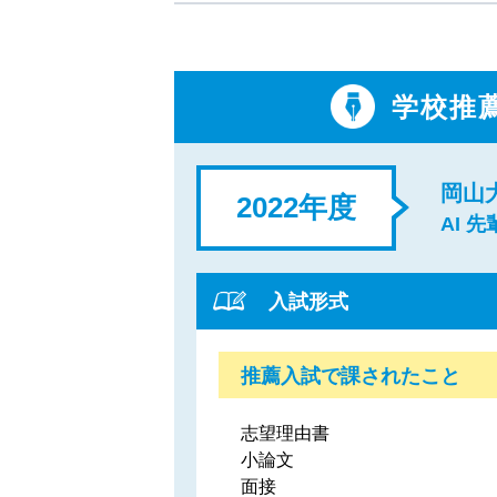
学校推
岡山
2022年度
AI 
入試形式
推薦入試で課されたこと
志望理由書
小論文
面接