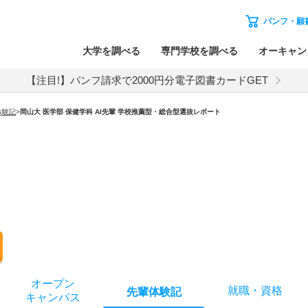
パンフ・願
大学を調べる
専門学校を調べる
オーキャン
【注目!】パンフ請求で2000円分電子図書カードGET
体験記
>
岡山大 医学部 保健学科 AI先輩 学校推薦型・総合型選抜レポート
オー
プン
就職
・
資格
先輩
体験記
キャン
パス