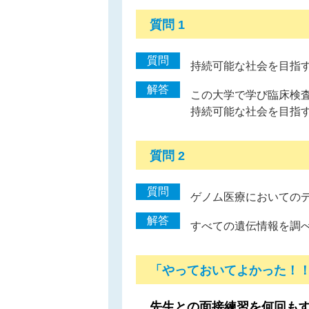
質問 1
質問
持続可能な社会を目指
解答
この大学で学び臨床検
持続可能な社会を目指
質問 2
質問
ゲノム医療においての
解答
すべての遺伝情報を調
「やっておいてよかった！
先生との面接練習を何回も