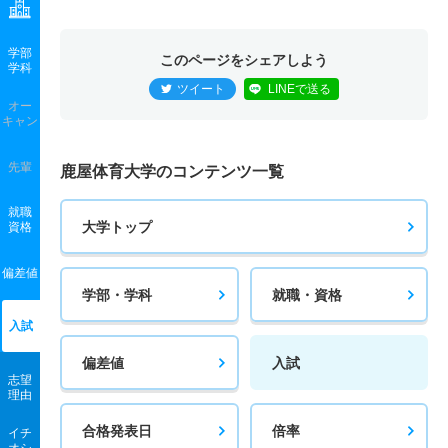
学部
このページをシェアしよう
学科
ツイート
LINEで送る
オー
キャン
先輩
鹿屋体育大学のコンテンツ一覧
就職
大学トップ
資格
偏差値
学部・学科
就職・資格
入試
偏差値
入試
志望
理由
合格発表日
倍率
イチ