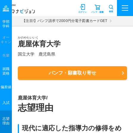
マナビジョン
検索
ログイン
パンフ・願書
【注目!】パンフ請求で2000円分電子図書カードGET
学部
学科
オー
かのやたいいく
キャン
鹿屋体育大学
国立大学 鹿児島県
先輩
就職
パンフ・願書取り寄せ
資格
偏差値
鹿屋体育大学/
入試
志望理由
志望
理由
現代に適応した指導力の修得をめ