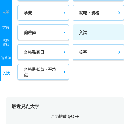
先輩
学費
就職・資格
学費
偏差値
入試
就職
資格
合格発表日
倍率
偏差値
合格最低点・平均
入試
点
最近見た大学
この機能をOFF