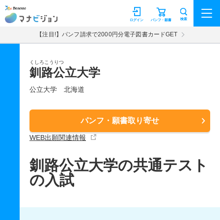
マナビジョン
検索
ログイン
パンフ・願書
【注目!】パンフ請求で2000円分電子図書カードGET
くしろこうりつ
釧路公立大学
公立大学
北海道
パンフ・願書取り寄せ
WEB出願関連情報
釧路公立大学の共通テスト
の入試