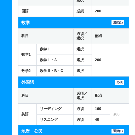
選択
国語
必須
200
数学
選択(1)
必須／
科目
配点
選択
数学Ⅰ
選択
数学1
数学Ⅰ・A
選択
200
数学2
数学Ⅱ・B・C
選択
外国語
必須
必須／
科目
配点
選択
リーディング
必須
160
英語
200
リスニング
必須
40
地歴・公民
選択(1)