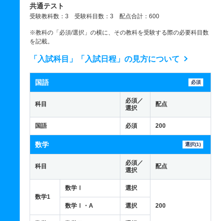
共通テスト
受験教科数：3 受験科目数：3 配点合計：600
※教科の「必須/選択」の横に、その教科を受験する際の必要科目数
を記載。
「入試科目」「入試日程」の見方について
国語
必須
必須／
科目
配点
選択
国語
必須
200
数学
選択(1)
必須／
科目
配点
選択
数学Ⅰ
選択
数学1
数学Ⅰ・A
選択
200