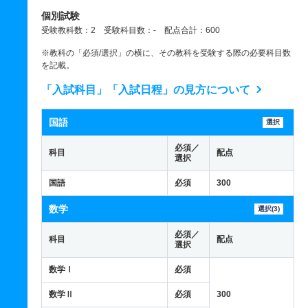
個別試験
受験教科数：2 受験科目数：- 配点合計：600
※教科の「必須/選択」の横に、その教科を受験する際の必要科目数
を記載。
「入試科目」「入試日程」の見方について
国語
選択
必須／
科目
配点
選択
国語
必須
300
数学
選択(3)
必須／
科目
配点
選択
数学Ⅰ
必須
数学Ⅱ
必須
300