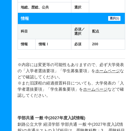
地総、歴総、公共
選択
情報
選択(1)
必須／
科目
配点
選択
情報
情報Ⅰ
必須
200
※内容には変更等の可能性もありますので、必ず大学発表
の「入学者選抜要項」「学生募集要項」を
ホームページ
な
どで確認してください。
※また旧課程の経過措置科目についても、大学発表の「入
学者選抜要項」「学生募集要項」を
ホームページ
などで確
認してください。
学部共通 一般 中(2027年度入試情報)
釧路公立大学 経済学部 学部共通 一般 中(2027年度入試情
報)の共通テストの入試科目は、受験教科数：3 受験科目