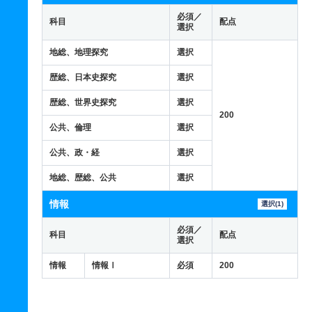
必須／
科目
配点
選択
地総、地理探究
選択
歴総、日本史探究
選択
歴総、世界史探究
選択
200
公共、倫理
選択
公共、政・経
選択
地総、歴総、公共
選択
情報
選択(1)
必須／
科目
配点
選択
情報
情報Ⅰ
必須
200