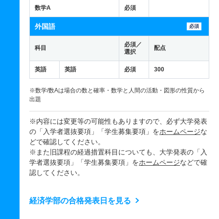
数学A
必須
外国語
必須
必須／
科目
配点
選択
英語
英語
必須
300
※数学/数Aは場合の数と確率・数学と人間の活動・図形の性質から
出題
※内容には変更等の可能性もありますので、必ず大学発表
の「入学者選抜要項」「学生募集要項」を
ホームページ
な
どで確認してください。
※また旧課程の経過措置科目についても、大学発表の「入
学者選抜要項」「学生募集要項」を
ホームページ
などで確
認してください。
経済学部の合格発表日を見る