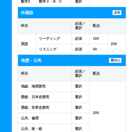
数学2
数学Ⅱ・B・C
選択
外国語
必須
必須／
科目
配点
選択
リーディング
必須
160
英語
200
リスニング
必須
40
地歴・公民
選択(1)
必須／
科目
配点
選択
地総、地理探究
選択
歴総、日本史探究
選択
歴総、世界史探究
選択
200
公共、倫理
選択
公共、政・経
選択