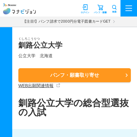
マナビジョン
検索
ログイン
パンフ・願書
【注目!】パンフ請求で2000円分電子図書カードGET
くしろこうりつ
釧路公立大学
公立大学
北海道
パンフ・願書取り寄せ
WEB出願関連情報
釧路公立大学の総合型選抜
の入試