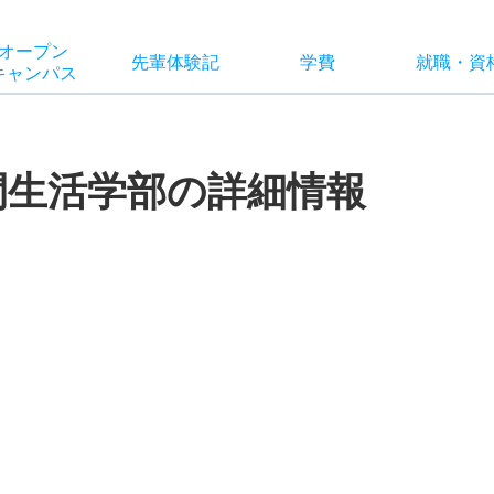
オー
プン
先輩
体験記
学費
就職
・
資
キャン
パス
間生活学部の詳細情報