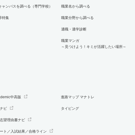
キャンパスを調べる（専門学校）
職業名から調べる
界特集
職業分野から調べる
適職・適学診断
職業マンガ
～見つけよう！キミが活躍したい場所～
ademic中高版
進路マップ マナトレ
ナビ
タイピング
志望理由書ナビ
ート／入試結果／合格ライン