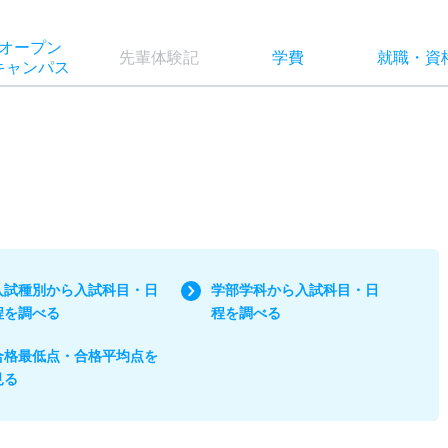
オー
プン
先輩
体験記
学費
就職
・
資
キャン
パス
入試種別から入試科目・日
学部学科から入試科目・日
程を調べる
程を調べる
合格最低点・合格平均点を
見る