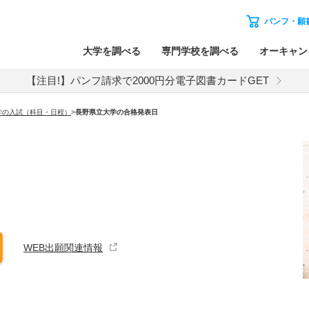
パンフ・願
大学を調べる
専門学校を調べる
オーキャン
【注目!】パンフ請求で2000円分電子図書カードGET
学の入試（科目・日程）
>
長野県立大学
の合格発表日
WEB出願関連情報