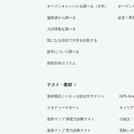
オープンキャンパスを調べる（大学）
オープン
偏差値から調べる
必見！業
入試情報を調べる
気になる項目で大学を比較する
留学について調べる
高校生向けコラム
テスト・教材
進研模試／ベネッセ総合学力テスト
GPS-Ac
スタディーサポート
キャリア
進路マップ 基礎力診断テスト
小論文・
進路マップ 実力診断テスト
受験レポ