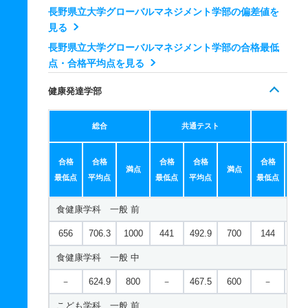
長野県立大学グローバルマネジメント学部の偏差値を
見る
長野県立大学グローバルマネジメント学部の合格最低
点・合格平均点を見る
健康発達学部
総合
共通テスト
個別
合格
合格
合格
合格
合格
合
満点
満点
最低点
平均点
最低点
平均点
最低点
平均
食健康学科 一般 前
656
706.3
1000
441
492.9
700
144
213
食健康学科 一般 中
－
624.9
800
－
467.5
600
－
157
こども学科 一般 前