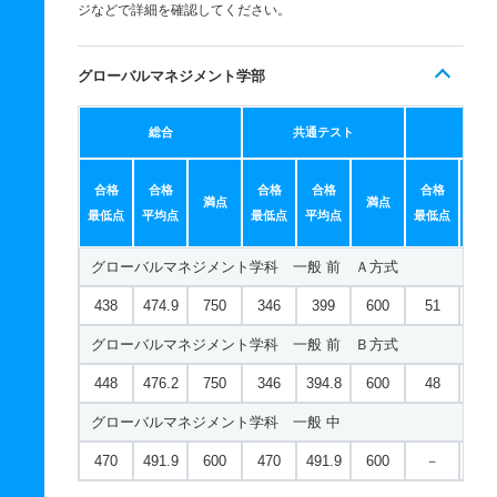
ジなどで詳細を確認してください。
グローバルマネジメント学部
総合
共通テスト
個別
合格
合格
合格
合格
合格
合
満点
満点
最低点
平均点
最低点
平均点
最低点
平均
グローバルマネジメント学科 一般 前 Ａ方式
438
474.9
750
346
399
600
51
75.
グローバルマネジメント学科 一般 前 Ｂ方式
448
476.2
750
346
394.8
600
48
81.
グローバルマネジメント学科 一般 中
470
491.9
600
470
491.9
600
－
－