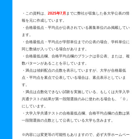
・この資料は、
2025年7月
までに弊社が収集した各大学公表の情
報を元に作成しています。
・合格最低点・平均点が公表されている募集単位のみ掲載してい
ます。
・合格最低点・平均点が学部単位までの公表の場合、学科単位に
同じ数値が入っている場合があります。
・合格最低点欄、合格平均点欄のブランクは非公表、または、複
数パターンがあることを示しています。
・満点は傾斜配点の点数を表示していますが、大学が合格最低
点・平均点を素点で公表している場合は、素点表示としていま
す。
・満点は点数化できない試験を実施している、もしくは大学入学
共通テストの結果が第一段階選抜のみに使われる場合も、「０」
にしています。
・大学入学共通テストの合格最低点欄、合格平均点欄の点数は第
一段階選抜の点数として公表している大学も含みます。
※内容には変更等の可能性もありますので、必ず大学ホームペー