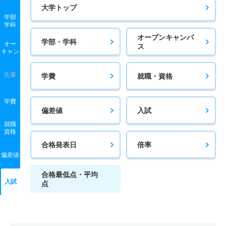
大学トップ
学部
学科
オープンキャンパ
学部・学科
オー
ス
キャン
先輩
学費
就職・資格
学費
偏差値
入試
就職
資格
合格発表日
倍率
偏差値
合格最低点・平均
入試
点