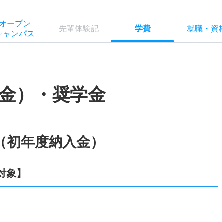
オー
プン
先輩
体験記
学費
就職
・
資
キャン
パス
金）・奨学金
（初年度納入金）
対象】