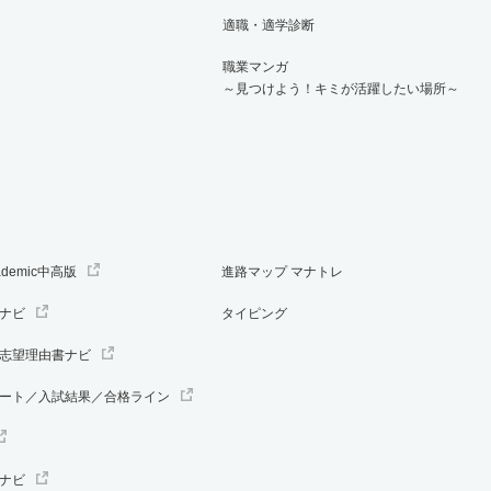
適職・適学診断
職業マンガ
～見つけよう！キミが活躍したい場所～
ademic中高版
進路マップ マナトレ
ナビ
タイピング
志望理由書ナビ
ート／入試結果／合格ライン
ナビ