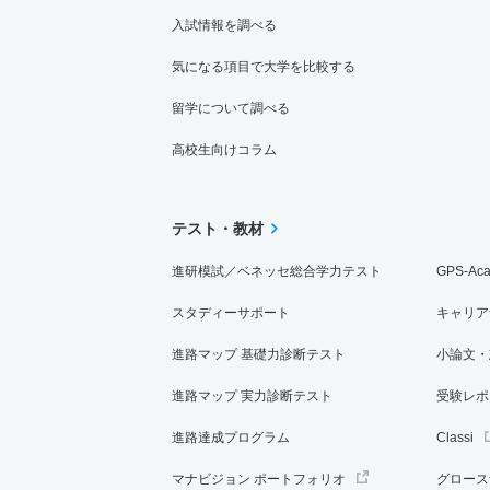
入試情報を調べる
気になる項目で大学を比較する
留学について調べる
高校生向けコラム
テスト・教材
進研模試／ベネッセ総合学力テスト
GPS-Ac
スタディーサポート
キャリア
進路マップ 基礎力診断テスト
小論文・
進路マップ 実力診断テスト
受験レポ
進路達成プログラム
Classi
マナビジョン ポートフォリオ
グロース