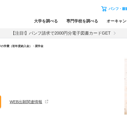
パンフ・願
大学を調べる
専門学校を調べる
オーキャン
【注目!】パンフ請求で2000円分電子図書カードGET
学の学費（初年度納入金）・奨学金
WEB出願関連情報