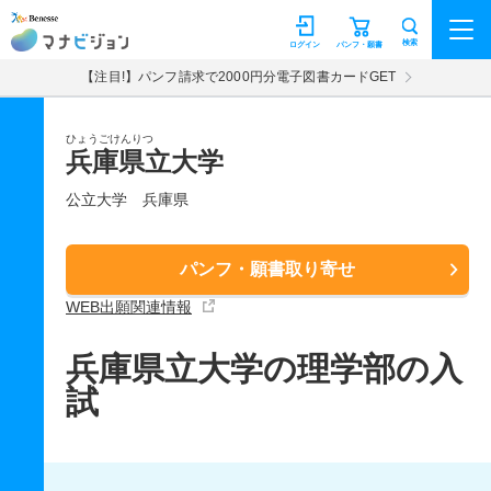
マナビジョン
検索
ログイン
パンフ・願書
【注目!】パンフ請求で2000円分電子図書カードGET
ひょうごけんりつ
兵庫県立大学
公立大学
兵庫県
パンフ・願書取り寄せ
WEB出願関連情報
兵庫県立大学の理学部の入
試