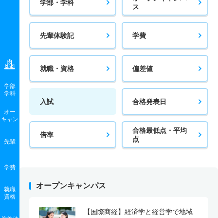
学部・学科
ス
先輩体験記
学費
就職・資格
偏差値
学部
学科
入試
合格発表日
オー
キャン
合格最低点・平均
倍率
点
先輩
学費
オープンキャンパス
就職
資格
【国際商経】経済学と経営学で地域