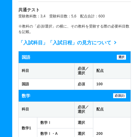
共通テスト
受験教科数：3,4 受験科目数：5,6 配点合計：600
※教科の「必須/選択」の横に、その教科を受験する際の必要科目数
を記載。
「入試科目」「入試日程」の見方について
国語
選択
必須／
科目
配点
選択
国語
必須
100
数学
必須(2)
必須／
科目
配点
選択
数学Ⅰ
選択
数学1
数学Ⅰ・A
選択
200