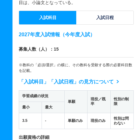
目は、小論文となっている。
入試科目
入試日程
2027年度入試情報（今年度入試）
募集人数（人）：15
※教科の「必須/選択」の横に、その教科を受験する際の必要科目数
を記載。
「入試科目」「入試日程」の見方について
学習成績の状況
現役／既
性別の制
単願
卒
限
最小
最大
性別は問
3.5
-
単願のみ
現役のみ
わない
出願資格の詳細