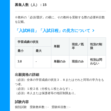
募集人数（人）：15
※教科の「必須/選択」の横に、その教科を受験する際の必要科目数
を記載。
「入試科目」「入試日程」の見方について
学習成績の状況
現役／既
性別の制
単願
卒
限
最小
最大
性別は問
3.8
-
単願のみ
現役のみ
わない
出願資格の詳細
（必須）全体の学習成績の状況３．８またはそれと同等の学力をも
つ者。
（必須）１校２名（分校も１校とみなす）。
（必須）本人または保護者等の地区制限あり。
試験内容
個別試験 受験教科数：- 受験科目数：-