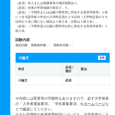
（必須）本人または保護者等の地区制限あり。
（必須）全体の学習成績の状況３．５。
（必須）（下関市または山陽小野田市に所在する高等学校等）１校
につき当該学校３年生の入学時定員の３％以内（入学時定員の３％
以内が２名に満たない場合は１校２名，分校は１校２名）。
（必須）（下関市及び山陽小野田市以外に所在する高等学校等）１
校２名。
試験内容
個別試験 受験教科数：- 受験科目数：-
小論文
必須
必須／
科目
配点
選択
小論文
必須
※内容には変更等の可能性もありますので、必ず大学発表
の「入学者選抜要項」「学生募集要項」を
ホームページ
な
どで確認してください。
※また旧課程の経過措置科目についても、大学発表の「入