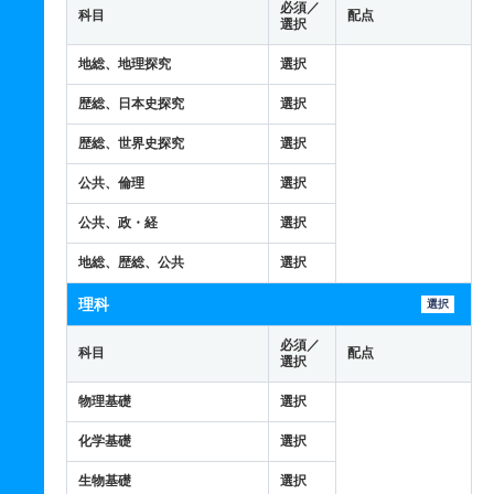
必須／
科目
配点
選択
地総、地理探究
選択
歴総、日本史探究
選択
歴総、世界史探究
選択
公共、倫理
選択
公共、政・経
選択
地総、歴総、公共
選択
理科
選択
必須／
科目
配点
選択
物理基礎
選択
化学基礎
選択
生物基礎
選択