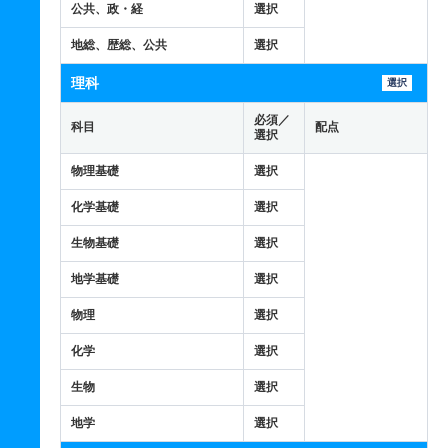
公共、政・経
選択
地総、歴総、公共
選択
理科
選択
必須／
科目
配点
選択
物理基礎
選択
化学基礎
選択
生物基礎
選択
地学基礎
選択
物理
選択
化学
選択
生物
選択
地学
選択