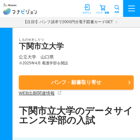
マナビジョン
検索
ログイン
パンフ・願書
【注目!】パンフ請求で2000円分電子図書カードGET
しものせきしりつ
下関市立大学
公立大学
山口県
※2025年4月 看護学部を開設
パンフ・願書取り寄せ
WEB出願関連情報
下関市立大学のデータサイ
エンス学部の入試