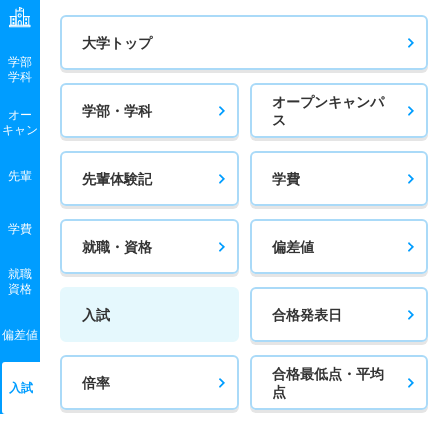
大学トップ
学部
学科
オープンキャンパ
学部・学科
オー
ス
キャン
先輩
先輩体験記
学費
学費
就職・資格
偏差値
就職
資格
入試
合格発表日
偏差値
合格最低点・平均
倍率
入試
点