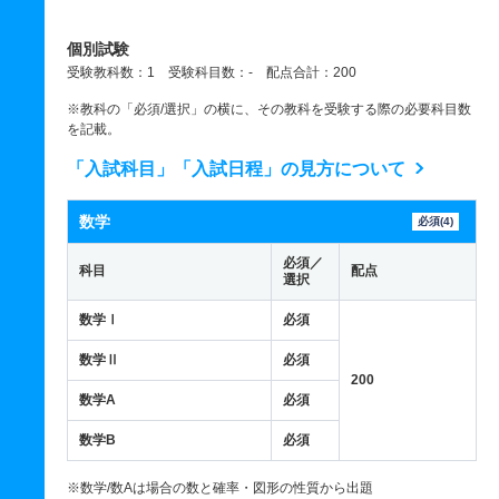
個別試験
受験教科数：1 受験科目数：- 配点合計：200
※教科の「必須/選択」の横に、その教科を受験する際の必要科目数
を記載。
「入試科目」「入試日程」の見方について
数学
必須(4)
必須／
科目
配点
選択
数学Ⅰ
必須
数学Ⅱ
必須
200
数学A
必須
数学B
必須
※数学/数Aは場合の数と確率・図形の性質から出題