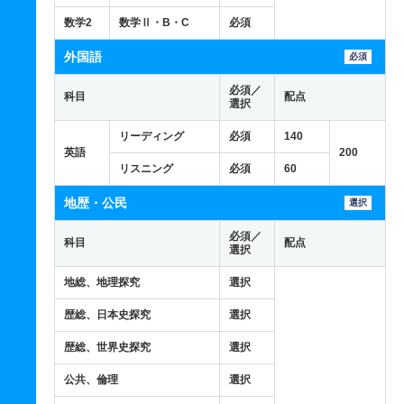
数学2
数学Ⅱ・B・C
必須
外国語
必須
必須／
科目
配点
選択
リーディング
必須
140
英語
200
リスニング
必須
60
地歴・公民
選択
必須／
科目
配点
選択
地総、地理探究
選択
歴総、日本史探究
選択
歴総、世界史探究
選択
公共、倫理
選択