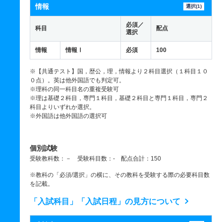
情報
選択(1)
必須／
科目
配点
選択
情報
情報Ⅰ
必須
100
※【共通テスト】国，歴公，理，情報より２科目選択（１科目１０
０点）。英は他外国語でも判定可。
※理科の同一科目名の重複受験可
※理は基礎２科目，専門１科目，基礎２科目と専門１科目，専門２
科目よりいずれか選択。
※外国語は他外国語の選択可
個別試験
受験教科数：－ 受験科目数：- 配点合計：150
※教科の「必須/選択」の横に、その教科を受験する際の必要科目数
を記載。
「入試科目」「入試日程」の見方について