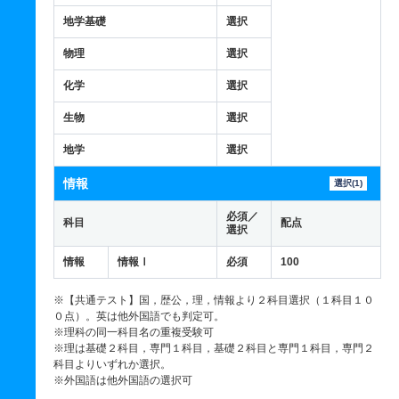
地学基礎
選択
物理
選択
化学
選択
生物
選択
地学
選択
情報
選択(1)
必須／
科目
配点
選択
情報
情報Ⅰ
必須
100
※【共通テスト】国，歴公，理，情報より２科目選択（１科目１０
０点）。英は他外国語でも判定可。
※理科の同一科目名の重複受験可
※理は基礎２科目，専門１科目，基礎２科目と専門１科目，専門２
科目よりいずれか選択。
※外国語は他外国語の選択可