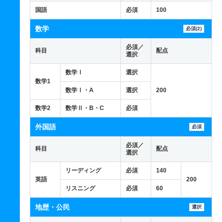
国語
必須
100
数学
必須(2)
必須／
科目
配点
選択
数学Ⅰ
選択
数学1
数学Ⅰ・A
選択
200
数学2
数学Ⅱ・B・C
必須
外国語
必須
必須／
科目
配点
選択
リーディング
必須
140
英語
200
リスニング
必須
60
地歴・公民
選択