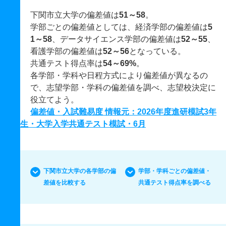
下関市立大学の偏差値は
51～58
。
学部ごとの偏差値としては、経済学部の偏差値は
5
1～58
、データサイエンス学部の偏差値は
52～55
、
看護学部の偏差値は
52～56
となっている。
共通テスト得点率は
54～69%
。
各学部・学科や日程方式により偏差値が異なるの
で、志望学部・学科の偏差値を調べ、志望校決定に
役立てよう。
偏差値・入試難易度 情報元：2026年度進研模試3年
生・大学入学共通テスト模試・6月
下関市立大学の各学部の偏
学部・学科ごとの偏差値・
差値を比較する
共通テスト得点率を調べる