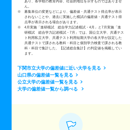
あり、各学校の教育内容、社会的地位を示すものではありませ
ん。
※ 募集単位の変更などにより、偏差値・共通テスト得点率が表示
されないことや、過去に実施した模試の偏差値・共通テスト得
点率が表示される場合があります。
※ 4月実施「進研模試 総合学力記述模試・4月」と7月実施「進
研模試 総合学力記述模試・7月」では、国公立大学、共通テス
ト利用私立大学、共通テスト利用短期大学の各大学が設定した
共通テストで課される教科・科目と個別学力検査で課される教
科・科目で集計した、【記述総合集計】の判定値を掲載してい
ます。
下関市立大学の偏差値に近い大学を見る
山口県の偏差値一覧を見る
公立大学の偏差値一覧を見る
大学の偏差値一覧から調べる