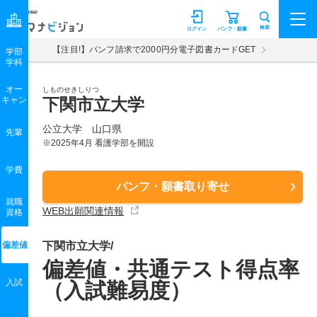
マナビジョン
検索
ログイン
パンフ・願書
【注目!】パンフ請求で2000円分電子図書カードGET
学部
学科
オー
しものせきしりつ
キャン
下関市立大学
公立大学 山口県
先輩
※2025年4月 看護学部を開設
学費
パンフ・願書取り寄せ
就職
WEB出願関連情報
資格
偏差値
下関市立大学/
偏差値・共通テスト得点率
入試
（入試難易度）