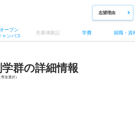
志望理由
オー
プン
先輩
体験記
学費
就職
・
資
キャン
パス
創学群の詳細情報
に専攻選択）