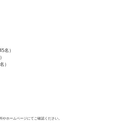
45名）
）
4名）
料やホームページにてご確認ください。