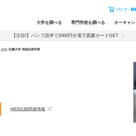
パンフ・願
大学を調べる
専門学校を調べる
オーキャン
【注目!】パンフ請求で2000円分電子図書カードGET
・学科
>
札幌大学 地域共創学群
WEB出願関連情報