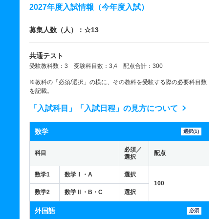
2027年度入試情報（今年度入試）
募集人数（人）：☆13
共通テスト
受験教科数：3 受験科目数：3,4 配点合計：300
※教科の「必須/選択」の横に、その教科を受験する際の必要科目数
を記載。
「入試科目」「入試日程」の見方について
数学
選択(1)
必須／
科目
配点
選択
数学1
数学Ⅰ・A
選択
100
数学2
数学Ⅱ・B・C
選択
外国語
必須