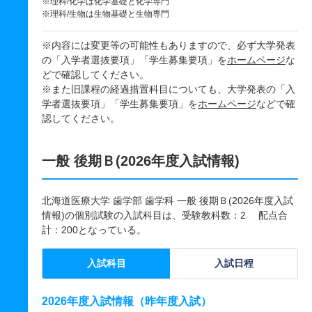
※理科/化学は化学基礎と化学専門
※理科/生物は生物基礎と生物専門
※内容には変更等の可能性もありますので、必ず大学発表
の「入学者選抜要項」「学生募集要項」を
ホームページ
な
どで確認してください。
※また旧課程の経過措置科目についても、大学発表の「入
学者選抜要項」「学生募集要項」を
ホームページ
などで確
認してください。
一般 後期Ｂ(2026年度入試情報)
北海道医療大学 歯学部 歯学科 一般 後期Ｂ(2026年度入試
情報)の個別試験の入試科目は、受験教科数：2 配点合
計：200となっている。
入試科目
入試日程
2026年度入試情報（昨年度入試）