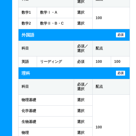
選択
数学1
数学Ⅰ・A
選択
100
数学2
数学Ⅱ・B・C
選択
外国語
必須
必須／
科目
配点
選択
英語
リーディング
必須
100
100
理科
必須
必須／
科目
配点
選択
物理基礎
選択
化学基礎
選択
生物基礎
選択
100
物理
選択