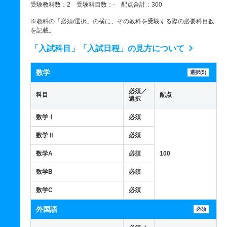
受験教科数：2 受験科目数：- 配点合計：300
※教科の「必須/選択」の横に、その教科を受験する際の必要科目数
を記載。
「入試科目」「入試日程」の見方について
数学
選択(5)
必須／
科目
配点
選択
数学Ⅰ
必須
数学Ⅱ
必須
数学A
必須
100
数学B
必須
数学C
必須
外国語
必須