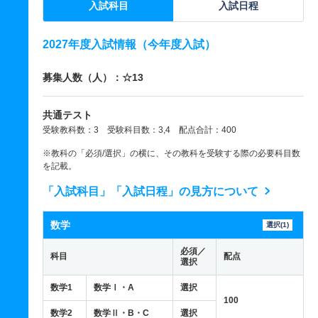
入試科目
入試日程
2027年度入試情報（今年度入試）
募集人数（人）：☆13
共通テスト
受験教科数：3 受験科目数：3,4 配点合計：400
※教科の「必須/選択」の横に、その教科を受験する際の必要科目数
を記載。
「入試科目」「入試日程」の見方について
数学
選択(1)
必須／
科目
配点
選択
数学1
数学Ⅰ・A
選択
100
数学2
数学Ⅱ・B・C
選択