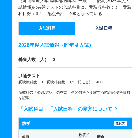
北海道医療大学 歯学部 歯学科 一般 ニ 後期(2026年度入
試情報)の共通テストの入試科目は、受験教科数：3 受験
科目数：3,4 配点合計：400となっている。
入試科目
入試日程
2026年度入試情報（昨年度入試）
募集人数（人）：2
共通テスト
受験教科数：3 受験科目数：3,4 配点合計：400
※教科の「必須/選択」の横に、その教科を受験する際の必要科目数
を記載。
「入試科目」「入試日程」の見方について
数学
選択(1)
必須／
科目
配点