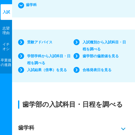
歯学科
入試
志望
理由
受験アドバイス
入試種別から入試科目・日
イチ
オシ
程を調べる
学部学科から入試科目・日
歯学部の偏差値を見る
卒業後
程を調べる
の進路
入試結果（倍率）を見る
合格発表日を見る
歯学部の入試科目・日程を調べる
歯学科