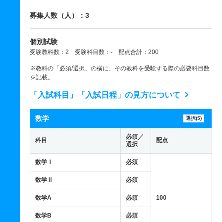
募集人数（人）：3
個別試験
受験教科数：2 受験科目数：- 配点合計：200
※教科の「必須/選択」の横に、その教科を受験する際の必要科目数
を記載。
「入試科目」「入試日程」の見方について
数学
選択(5)
必須／
科目
配点
選択
数学Ⅰ
必須
数学Ⅱ
必須
数学A
必須
100
数学B
必須