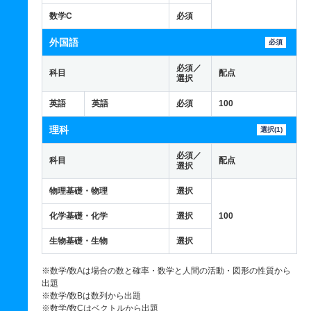
数学C
必須
外国語
必須
必須／
科目
配点
選択
英語
英語
必須
100
理科
選択(1)
必須／
科目
配点
選択
物理基礎・物理
選択
化学基礎・化学
選択
100
生物基礎・生物
選択
※数学/数Aは場合の数と確率・数学と人間の活動・図形の性質から
出題
※数学/数Bは数列から出題
※数学/数Cはベクトルから出題