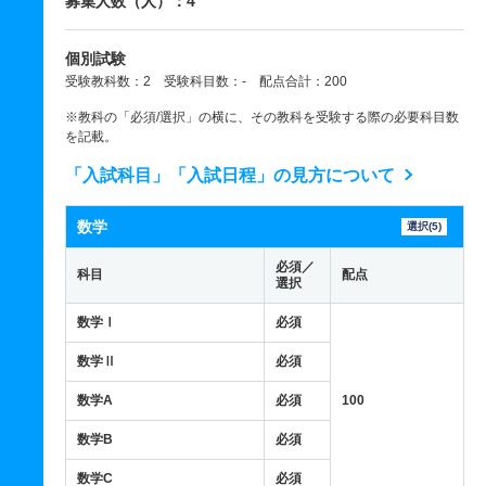
募集人数（人）：4
個別試験
受験教科数：2 受験科目数：- 配点合計：200
※教科の「必須/選択」の横に、その教科を受験する際の必要科目数
を記載。
「入試科目」「入試日程」の見方について
数学
選択(5)
必須／
科目
配点
選択
数学Ⅰ
必須
数学Ⅱ
必須
数学A
必須
100
数学B
必須
数学C
必須