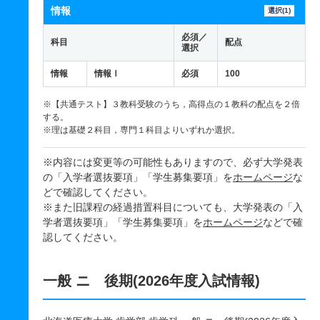
情報
選択(1)
必須／
科目
配点
選択
情報
情報Ⅰ
必須
100
※【共通テスト】３教科受験のうち，高得点の１教科の配点を２倍
する。
※理は基礎２科目，専門１科目よりいずれか選択。
※内容には変更等の可能性もありますので、必ず大学発表
の「入学者選抜要項」「学生募集要項」を
ホームページ
な
どで確認してください。
※また旧課程の経過措置科目についても、大学発表の「入
学者選抜要項」「学生募集要項」を
ホームページ
などで確
認してください。
一般 ニ 後期(2026年度入試情報)