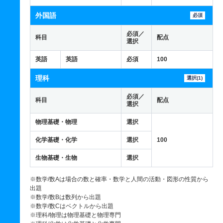
外国語
必須
必須／
科目
配点
選択
英語
英語
必須
100
理科
選択(1)
必須／
科目
配点
選択
物理基礎・物理
選択
化学基礎・化学
選択
100
生物基礎・生物
選択
※数学/数Aは場合の数と確率・数学と人間の活動・図形の性質から
出題
※数学/数Bは数列から出題
※数学/数Cはベクトルから出題
※理科/物理は物理基礎と物理専門