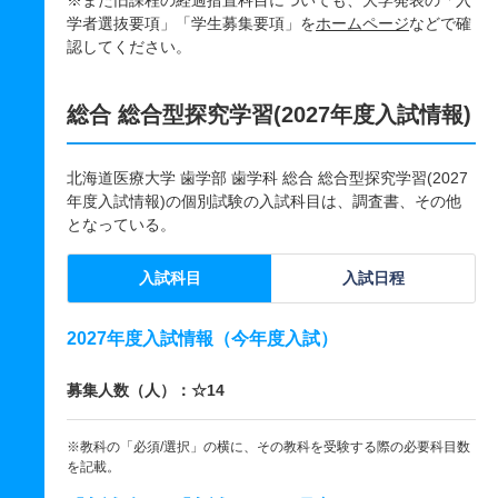
※また旧課程の経過措置科目についても、大学発表の「入
学者選抜要項」「学生募集要項」を
ホームページ
などで確
認してください。
総合 総合型探究学習(2027年度入試情報)
北海道医療大学 歯学部 歯学科 総合 総合型探究学習(2027
年度入試情報)の個別試験の入試科目は、調査書、その他
となっている。
入試科目
入試日程
2027年度入試情報（今年度入試）
募集人数（人）：☆14
※教科の「必須/選択」の横に、その教科を受験する際の必要科目数
を記載。