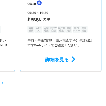
土
09/19
09:30～16:30
札幌あいの里
体験
WEB
入試
在校生
総合型
個別
校内
学部
授業
OC
対策
交流
選抜
相談
ツアー
紹介
あい
午前・午後2部制（臨床検査学科）※詳細は
ebサ
本学Webサイトでご確認ください。
詳細を見る