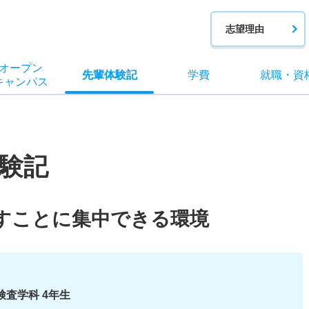
志望理由
オー
プン
先輩
体験記
学費
就職
・
資
キャン
パス
験記
すことに集中できる環境
検査学科 4年生