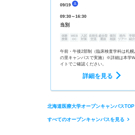
土
09/19
09:30～16:30
当別
体験
WEB
入試
在校生
総合型
個別
校内
学部
授業
OC
対策
交流
選抜
相談
ツアー
紹介
午前・午後2部制（臨床検査学科は札幌
の里キャンパスで実施）※詳細は本学W
イトでご確認ください。
詳細を見る
北海道医療大学オープンキャンパスTOP
すべてのオープンキャンパスを見る