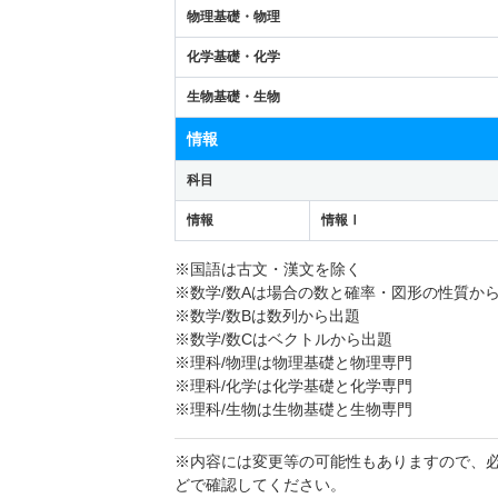
物理基礎・物理
化学基礎・化学
生物基礎・生物
情報
科目
情報
情報Ⅰ
※国語は古文・漢文を除く
※数学/数Aは場合の数と確率・図形の性質か
※数学/数Bは数列から出題
※数学/数Cはベクトルから出題
※理科/物理は物理基礎と物理専門
※理科/化学は化学基礎と化学専門
※理科/生物は生物基礎と生物専門
※内容には変更等の可能性もありますので、
どで確認してください。