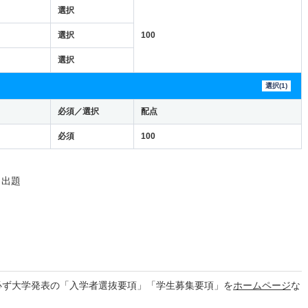
選択
選択
100
選択
選択(1)
必須／選択
配点
必須
100
ら出題
必ず大学発表の「入学者選抜要項」「学生募集要項」を
ホームページ
な