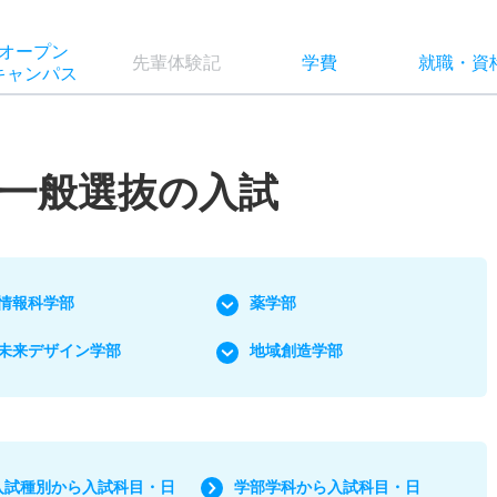
オー
プン
先輩
体験記
学費
就職
・
資
キャン
パス
一般選抜の入試
情報科学部
薬学部
未来デザイン学部
地域創造学部
入試種別から入試科目・日
学部学科から入試科目・日