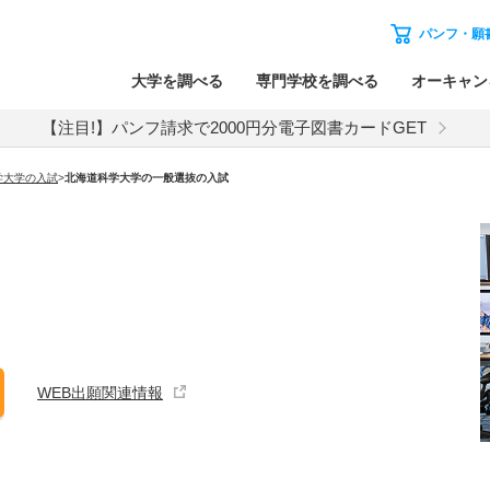
パンフ・願
大学を調べる
専門学校を調べる
オーキャン
【注目!】パンフ請求で2000円分電子図書カードGET
学大学
の入試
>
北海道科学大学
の
一般選抜の入試
WEB出願関連情報