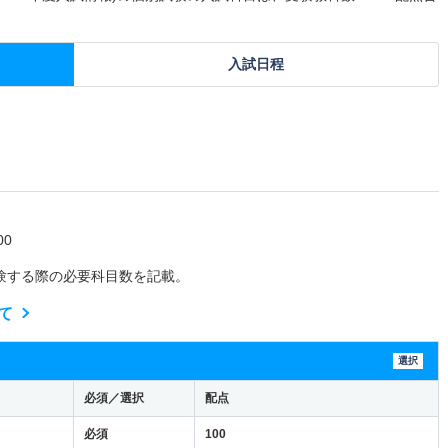
入試日程
0
験する際の必要科目数を記載。
て
選択
必須／選択
配点
必須
100