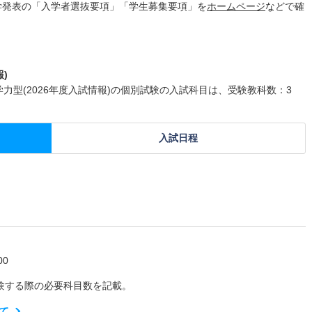
学発表の「入学者選抜要項」「学生募集要項」を
ホームページ
などで確
)
期学力型(2026年度入試情報)の個別試験の入試科目は、受験教科数：3
入試日程
0
験する際の必要科目数を記載。
て