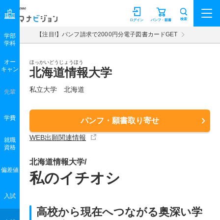
マナビジョン
検索
ログイン
パンフ・願書
【注目!】パンフ請求で2000円分電子図書カードGET
学部
学科
オー
ほっかいどうじょうほう
キャン
北海道情報大学
私立大学 北海道
先輩
学費
パンフ・願書取り寄せ
WEB出願関連情報
就職
資格
北海道情報大学/
偏差値
私のイチオシ
入試
高校から現在へつながる奥深い学