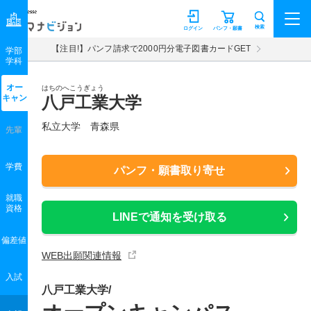
マナビジョン
検索
ログイン
パンフ・願書
【注目!】パンフ請求で2000円分電子図書カードGET
学部
学科
オー
はちのへこうぎょう
キャン
八戸工業大学
私立大学 青森県
先輩
学費
パンフ・願書取り寄せ
就職
資格
LINEで通知を受け取る
偏差値
WEB出願関連情報
入試
八戸工業大学/