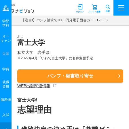
マナビジョン
検索
ログイン
パンフ・願書
【注目!】パンフ請求で2000円分電子図書カードGET
学部
学科
オー
ふじ
キャン
富士大学
私立大学 岩手県
先輩
※2027年4月「いわて富士大学」に名称変更予定
学費
パンフ・願書取り寄せ
就職
WEB出願関連情報
資格
偏差値
富士大学/
志望理由
入試