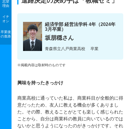
進路決定の決め手は「教職ゼミ」
志望
理由
イチ
オシ
経済学部 経営法学科 4年（2024年
3月卒業）
卒業後
の進路
坂朋穏さん
青森県立八戸商業高校 卒業
※掲載内容は取材時のものです
興味を持ったきっかけ
商業高校に通っていた私は、商業科目が全般的に得
意だったため、友人に教える機会が多くありまし
た。その際、教えることがとても楽しく感じられた
ことから、自分は商業科の教員に向いているのでは
ないかと思うようになったのがきっかけです。それ