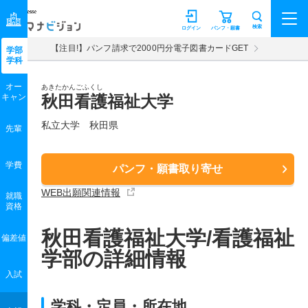
マナビジョン
検索
ログイン
パンフ・願書
【注目!】パンフ請求で2000円分電子図書カードGET
学部
学科
オー
あきたかんごふくし
キャン
秋田看護福祉大学
私立大学 秋田県
先輩
学費
パンフ・願書取り寄せ
WEB出願関連情報
就職
資格
秋田看護福祉大学/看護福祉
偏差値
学部の詳細情報
入試
学科・定員・所在地