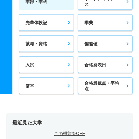
学部・学科
ス
先輩体験記
学費
就職・資格
偏差値
入試
合格発表日
合格最低点・平均
倍率
点
最近見た大学
この機能をOFF